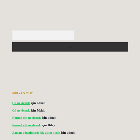
Arama
Son yorumlar
Çıl ne demek
için
admin
Çıl ne demek
için
Melda
Normal cilt ne demek
için
admin
Normal cilt ne demek
için
Dilay
Zaman yönetiminde ilk adım nedir
için
admin