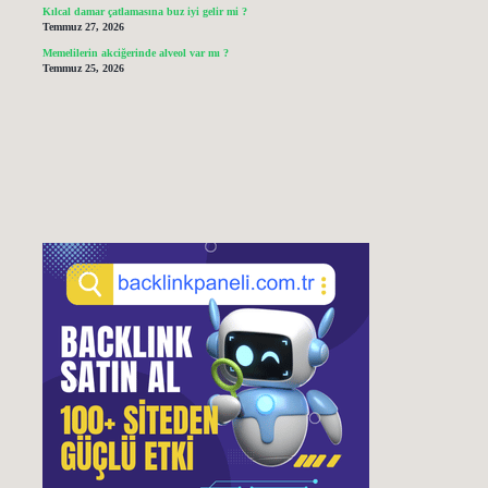
Kılcal damar çatlamasına buz iyi gelir mi ?
Temmuz 27, 2026
Memelilerin akciğerinde alveol var mı ?
Temmuz 25, 2026