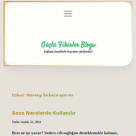
menüyü
Anasayfa
Gizlilik
Yasal
Hakkımızda
aç
Politikası
Uyarı
Güçlü Fikirler Blogu
Sağlam önerilerle hayatını güçlendir!
Etiket:
Mereng ile beze aynı mı
Beze Nerelerde Kullanılır
Tarih: Aralık 23, 2024
Beze ne işe yarar? Sadece cilt sağlığını desteklemekle kalmaz,