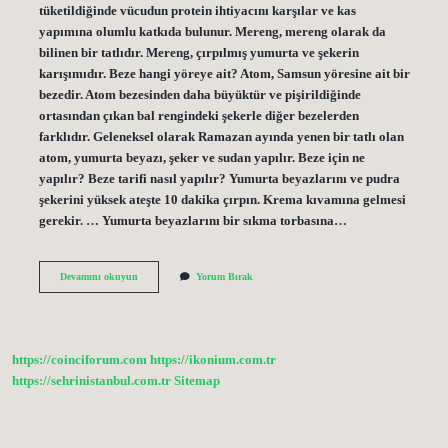
tüketildiğinde vücudun protein ihtiyacını karşılar ve kas
yapımına olumlu katkıda bulunur. Mereng, mereng olarak da
bilinen bir tatlıdır. Mereng, çırpılmış yumurta ve şekerin
karışımıdır. Beze hangi yöreye ait? Atom, Samsun yöresine ait bir
bezedir. Atom bezesinden daha büyüktür ve pişirildiğinde
ortasından çıkan bal rengindeki şekerle diğer bezelerden
farklıdır. Geleneksel olarak Ramazan ayında yenen bir tatlı olan
atom, yumurta beyazı, şeker ve sudan yapılır. Beze için ne
yapılır? Beze tarifi nasıl yapılır? Yumurta beyazlarını ve pudra
şekerini yüksek ateşte 10 dakika çırpın. Krema kıvamına gelmesi
gerekir. … Yumurta beyazlarını bir sıkma torbasına…
Beze
Devamını okuyun
Yorum Bırak
Nerelerde
Kullanılır
https://coinciforum.com
https://ikonium.com.tr
https://sehrinistanbul.com.tr
Sitemap