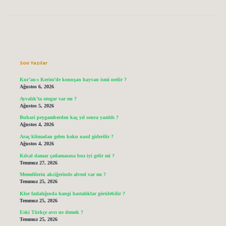
Sidebar
Son Yazılar
Kur’an-ı Kerim’de konuşan hayvan ismi nedir ?
Ağustos 6, 2026
Ayvalık’ta otogar var mı ?
Ağustos 5, 2026
Buhari peygamberden kaç yıl sonra yazıldı ?
Ağustos 4, 2026
Araç klimadan gelen koku nasıl giderilir ?
Ağustos 4, 2026
Kılcal damar çatlamasına buz iyi gelir mi ?
Temmuz 27, 2026
Memelilerin akciğerinde alveol var mı ?
Temmuz 25, 2026
Klor fazlalığında hangi hastalıklar görülebilir ?
Temmuz 25, 2026
Eski Türkçe avcı ne demek ?
Temmuz 25, 2026