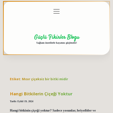
menüyü
Anasayfa
Gizlilik
Yasal
Hakkımızda
aç
Politikası
Uyarı
Güçlü Fikirler Blogu
Sağlam önerilerle hayatını güçlendir!
Etiket:
Mısır çiçeksiz bir bitki midir
Hangi Bitkilerin Çiçeği Yoktur
Tarih: Eylül 19, 2024
Hangi bitkinin çiçeği yoktur? Sadece yosunlar, briyofitler ve