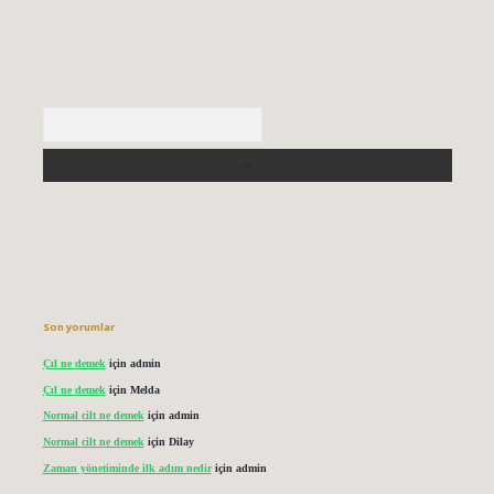
Arama
Son yorumlar
Çıl ne demek
için
admin
Çıl ne demek
için
Melda
Normal cilt ne demek
için
admin
Normal cilt ne demek
için
Dilay
Zaman yönetiminde ilk adım nedir
için
admin