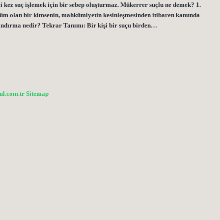
ci kez suç işlemek için bir sebep oluşturmaz. Mükerrer suçlu ne demek? 1.
hkûm olan bir kimsenin, mahkûmiyetin kesinleşmesinden itibaren kanunda
andırma nedir? Tekrar Tanımı: Bir kişi bir suçu birden…
bul.com.tr
Sitemap