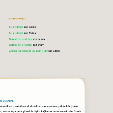
Son yorumlar
Çıl ne demek
için
admin
Çıl ne demek
için
Melda
Normal cilt ne demek
için
admin
Normal cilt ne demek
için
Dilay
Zaman yönetiminde ilk adım nedir
için
admin
m: @karabul
eki içerikleri proaktif olarak denetleme veya araştırma yükümlülüğümüz
a, kurum veya şahıs şirketi ile hiçbir bağlantısı bulunmamaktadır. Sitede