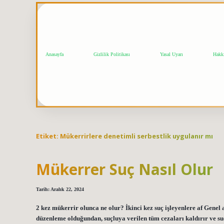
Anasayfa
Gizlilik Politikası
Yasal Uyarı
Hakk
Etiket:
Mükerrirlere denetimli serbestlik uygulanır mı
Mükerrer Suç Nasıl Olur
Tarih: Aralık 22, 2024
2 kez mükerrir olunca ne olur? İkinci kez suç işleyenlere af Genel 
düzenleme olduğundan, suçluya verilen tüm cezaları kaldırır ve su