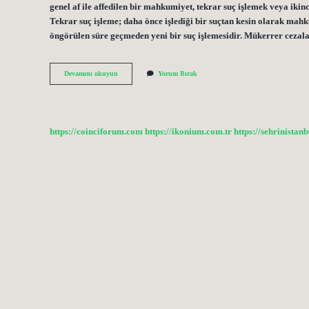
genel af ile affedilen bir mahkumiyet, tekrar suç işlemek veya ikin
Tekrar suç işleme; daha önce işlediği bir suçtan kesin olarak ma
öngörülen süre geçmeden yeni bir suç işlemesidir. Mükerrer cezal
Mükerrer
Devamını okuyun
Yorum Bırak
Suç
Nasıl
Olur
https://coinciforum.com
https://ikonium.com.tr
https://sehrinistan