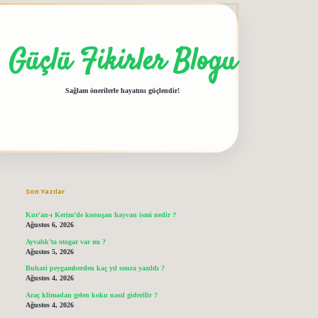
Güçlü Fikirler Blogu
Sağlam önerilerle hayatını güçlendir!
Sidebar
grandoperabet giriş
elexbett.net
tulipbetgiris.org
Son Yazılar
Kur’an-ı Kerim’de konuşan hayvan ismi nedir ?
Ağustos 6, 2026
Ayvalık’ta otogar var mı ?
Ağustos 5, 2026
Buhari peygamberden kaç yıl sonra yazıldı ?
Ağustos 4, 2026
Araç klimadan gelen koku nasıl giderilir ?
Ağustos 4, 2026