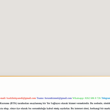
-mail:
backlinkpaneli@gmail.com
Teams:
forumhizmeti@gmail.com
Whatsapp: 0262 606 0 726
Telegra
im Kurumu (BTK) tarafından onaylanmış bir Yer Sağlayıcı olarak hizmet vermektedir. Bu nedenle, sited
 olup, siteye üye olarak bu sorumluluğu kabul etmiş sayılırlar. Bu internet sitesi, herhangi bir mark