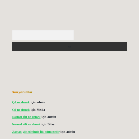
Arama
Son yorumlar
Çıl ne demek
için
admin
Çıl ne demek
için
Melda
Normal cilt ne demek
için
admin
Normal cilt ne demek
için
Dilay
Zaman yönetiminde ilk adım nedir
için
admin