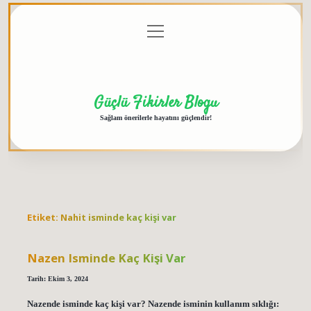
menüyü
Anasayfa
Gizlilik
Yasal
Hakkımızda
aç
Politikası
Uyarı
Güçlü Fikirler Blogu
Sağlam önerilerle hayatını güçlendir!
Etiket:
Nahit isminde kaç kişi var
Nazen Isminde Kaç Kişi Var
Tarih: Ekim 3, 2024
Nazende isminde kaç kişi var? Nazende isminin kullanım sıklığı: