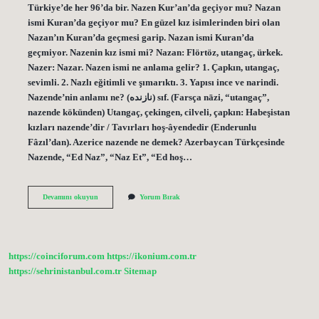
Türkiye’de her 96’da bir. Nazen Kur’an’da geçiyor mu? Nazan
ismi Kuran’da geçiyor mu? En güzel kız isimlerinden biri olan
Nazan’ın Kuran’da geçmesi garip. Nazan ismi Kuran’da
geçmiyor. Nazenin kız ismi mi? Nazan: Flörtöz, utangaç, ürkek.
Nazer: Nazar. Nazen ismi ne anlama gelir? 1. Çapkın, utangaç,
sevimli. 2. Nazlı eğitimli ve şımarıktı. 3. Yapısı ince ve narindi.
Nazende’nin anlamı ne? (ﻧﺎﺯﻧﺪﻩ) sıf. (Farsça nāzі, “utangaç”,
nazende kökünden) Utangaç, çekingen, cilveli, çapkın: Habeşistan
kızları nazende’dir / Tavırları hoş-âyendedir (Enderunlu
Fâzıl’dan). Azerice nazende ne demek? Azerbaycan Türkçesinde
Nazende, “Ed Naz”, “Naz Et”, “Ed hoş…
Nazen
Devamını okuyun
Yorum Bırak
Isminde
Kaç
Kişi
Var
https://coinciforum.com
https://ikonium.com.tr
https://sehrinistanbul.com.tr
Sitemap