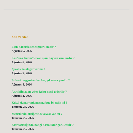
Sidebar
Son Yazılar
Eşen habersiz senet geçerli midir ?
Ağustos 6, 2026
Kur’an-ı Kerim’de konuşan hayvan ismi nedir ?
Ağustos 6, 2026
Ayvalık’ta otogar var mı ?
Ağustos 5, 2026
Buhari peygamberden kaç yıl sonra yazıldı ?
Ağustos 4, 2026
Araç klimadan gelen koku nasıl giderilir ?
Ağustos 4, 2026
Kılcal damar çatlamasına buz iyi gelir mi ?
Temmuz 27, 2026
Memelilerin akciğerinde alveol var mı ?
Temmuz 25, 2026
Klor fazlalığında hangi hastalıklar görülebilir ?
Temmuz 25, 2026