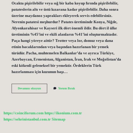
Ocakta pişirilebilir veya sığ bir kaba koyup fırında pişirilebilir,
patateslerin altı ve üstü kızarana kadar pişirilebilir. Daha sonra
üzerine maydanoz yaprakları ekleyerek servis edebilirsiniz.
Nerenin patatesi meşhurdur? Patates üretiminde Konya, Niğde,
Afyonkarahisar ve Kayseri ilk dört önemli ildir. Bu dört il ülke
üretiminin %45’ini ve ekili alanların %41’ini oluşturmaktadır.
Paça hangi yöreye aittir? Trotter veya lor, domuz veya dana
etinin bacaklarından veya başından hazırlanan bir yemek
türüdür. Pacha, muhtemelen Balkanlar’da ve ayrıca Türkiye,
Azerbaycan, Ermenistan, Afganistan, İran, Irak ve Moğolistan’da
eski kökenli geleneksel bir yemektir. Ördeklerin Türk
hazırlanması için kuzunun başı…
Patates
Devamını okuyun
Yorum Bırak
Paçası
Nerenin
https://coinciforum.com
https://ikonium.com.tr
https://sehrinistanbul.com.tr
Sitemap