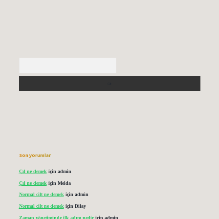
Arama
Son yorumlar
Çıl ne demek
için
admin
Çıl ne demek
için
Melda
Normal cilt ne demek
için
admin
Normal cilt ne demek
için
Dilay
Zaman yönetiminde ilk adım nedir
için
admin