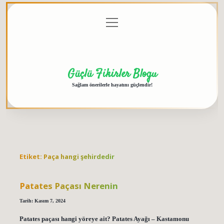
menüyü
Anasayfa
Gizlilik
Yasal
Hakkımızda
aç
Politikası
Uyarı
Güçlü Fikirler Blogu
Sağlam önerilerle hayatını güçlendir!
Etiket:
Paça hangi şehirdedir
Patates Paçası Nerenin
Tarih: Kasım 7, 2024
Patates paçası hangi yöreye ait? Patates Ayağı – Kastamonu