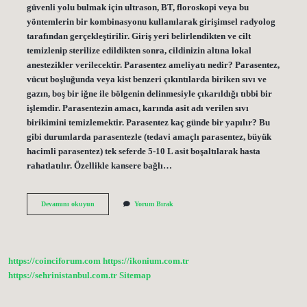
güvenli yolu bulmak için ultrason, BT, floroskopi veya bu
yöntemlerin bir kombinasyonu kullanılarak girişimsel radyolog
tarafından gerçekleştirilir. Giriş yeri belirlendikten ve cilt
temizlenip sterilize edildikten sonra, cildinizin altına lokal
anestezikler verilecektir. Parasentez ameliyatı nedir? Parasentez,
vücut boşluğunda veya kist benzeri çıkıntılarda biriken sıvı ve
gazın, boş bir iğne ile bölgenin delinmesiyle çıkarıldığı tıbbi bir
işlemdir. Parasentezin amacı, karında asit adı verilen sıvı
birikimini temizlemektir. Parasentez kaç günde bir yapılır? Bu
gibi durumlarda parasentezle (tedavi amaçlı parasentez, büyük
hacimli parasentez) tek seferde 5-10 L asit boşaltılarak hasta
rahatlatılır. Özellikle kansere bağlı…
Parasentez
Devamını okuyun
Yorum Bırak
Işlemi
Ne
Kadar
Sürer
https://coinciforum.com
https://ikonium.com.tr
https://sehrinistanbul.com.tr
Sitemap