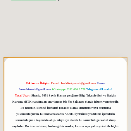
 giriş
elexbett.net
tulipbetgiris.org
Reklam ve İletişim:
E-mail:
backlinkpaneli@gmail.com
Teams:
forumhizmeti@gmail.com
Whatsapp: 0262 606 0 726
Telegram: @karabul
Yasal Uyarı:
Sitemiz, 5651 Sayılı Kanun gereğince Bilgi Teknolojileri ve İletişim
Kurumu (BTK) tarafından onaylanmış bir Yer Sağlayıcı olarak hizmet vermektedir.
Bu nedenle, sitedeki içerikleri proaktif olarak denetleme veya araştırma
yükümlülüğümüz bulunmamaktadır. Ancak, üyelerimiz yazdıkları içeriklerin
sorumluluğunu taşımakta olup, siteye üye olarak bu sorumluluğu kabul etmiş
sayılırlar. Bu internet sitesi, herhangi bir marka, kurum veya şahıs şirketi ile hiçbir