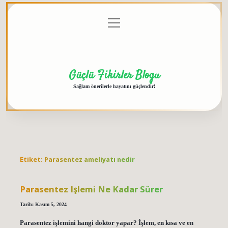
menüyü
Anasayfa
Gizlilik
Yasal
Hakkımızda
aç
Politikası
Uyarı
Güçlü Fikirler Blogu
Sağlam önerilerle hayatını güçlendir!
Etiket:
Parasentez ameliyatı nedir
Parasentez Işlemi Ne Kadar Sürer
Tarih: Kasım 5, 2024
Parasentez işlemini hangi doktor yapar? İşlem, en kısa ve en