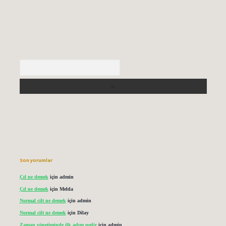
Arama
Son yorumlar
Çıl ne demek
için
admin
Çıl ne demek
için
Melda
Normal cilt ne demek
için
admin
Normal cilt ne demek
için
Dilay
Zaman yönetiminde ilk adım nedir
için
admin