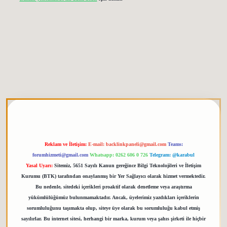
tgiris.org
Reklam ve İletişim:
E-mail:
backlinkpaneli@gmail.com
Teams:
forumhizmeti@gmail.com
Whatsapp: 0262 606 0 726
Telegram: @karabul
Yasal Uyarı:
Sitemiz, 5651 Sayılı Kanun gereğince Bilgi Teknolojileri ve İletişim
Kurumu (BTK) tarafından onaylanmış bir Yer Sağlayıcı olarak hizmet vermektedir.
Bu nedenle, sitedeki içerikleri proaktif olarak denetleme veya araştırma
yükümlülüğümüz bulunmamaktadır. Ancak, üyelerimiz yazdıkları içeriklerin
sorumluluğunu taşımakta olup, siteye üye olarak bu sorumluluğu kabul etmiş
sayılırlar. Bu internet sitesi, herhangi bir marka, kurum veya şahıs şirketi ile hiçbir