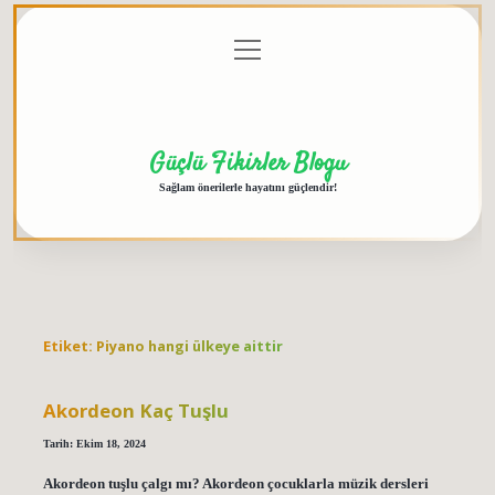
menüyü
Anasayfa
Gizlilik
Yasal
Hakkımızda
aç
Politikası
Uyarı
Güçlü Fikirler Blogu
Sağlam önerilerle hayatını güçlendir!
Etiket:
Piyano hangi ülkeye aittir
Akordeon Kaç Tuşlu
Tarih: Ekim 18, 2024
Akordeon tuşlu çalgı mı? Akordeon çocuklarla müzik dersleri