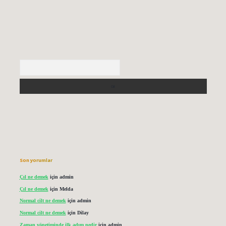
Arama
Son yorumlar
Çıl ne demek
için
admin
Çıl ne demek
için
Melda
Normal cilt ne demek
için
admin
Normal cilt ne demek
için
Dilay
Zaman yönetiminde ilk adım nedir
için
admin