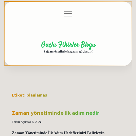
menüyü
Anasayfa
Gizlilik
Yasal
Hakkımızda
aç
Politikası
Uyarı
Güçlü Fikirler Blogu
Sağlam önerilerle hayatını güçlendir!
Etiket:
planlamas
Zaman yönetiminde ilk adım nedir
Tarih: Ağustos 8, 2024
Zaman Yönetiminde İlk Adım Hedeflerinizi Belirleyin