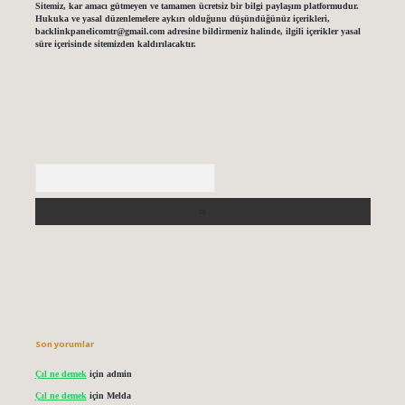
Sitemiz, kar amacı gütmeyen ve tamamen ücretsiz bir bilgi paylaşım platformudur.
Hukuka ve yasal düzenlemelere aykırı olduğunu düşündüğünüz içerikleri,
backlinkpanelicomtr@gmail.com
adresine bildirmeniz halinde, ilgili içerikler yasal
süre içerisinde sitemizden kaldırılacaktır.
Arama
Son yorumlar
Çıl ne demek
için
admin
Çıl ne demek
için
Melda