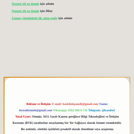
Normal cilt ne demek
için
admin
Normal cilt ne demek
için
Dilay
Zaman yönetiminde ilk adım nedir
için
admin
tgiris.org
Reklam ve İletişim:
E-mail:
backlinkpaneli@gmail.com
Teams:
forumhizmeti@gmail.com
Whatsapp: 0262 606 0 726
Telegram: @karabul
Yasal Uyarı:
Sitemiz, 5651 Sayılı Kanun gereğince Bilgi Teknolojileri ve İletişim
Kurumu (BTK) tarafından onaylanmış bir Yer Sağlayıcı olarak hizmet vermektedir.
Bu nedenle, sitedeki içerikleri proaktif olarak denetleme veya araştırma