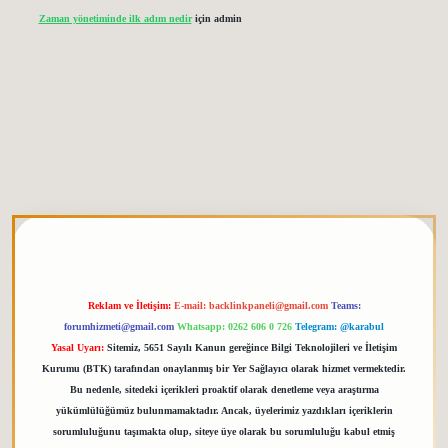
Zaman yönetiminde ilk adım nedir
için
admin
etgiris.org
Reklam ve İletişim:
E-mail:
backlinkpaneli@gmail.com
Teams:
forumhizmeti@gmail.com
Whatsapp: 0262 606 0 726
Telegram: @karabul
Yasal Uyarı:
Sitemiz, 5651 Sayılı Kanun gereğince Bilgi Teknolojileri ve İletişim
Kurumu (BTK) tarafından onaylanmış bir Yer Sağlayıcı olarak hizmet vermektedir.
Bu nedenle, sitedeki içerikleri proaktif olarak denetleme veya araştırma
yükümlülüğümüz bulunmamaktadır. Ancak, üyelerimiz yazdıkları içeriklerin
sorumluluğunu taşımakta olup, siteye üye olarak bu sorumluluğu kabul etmiş