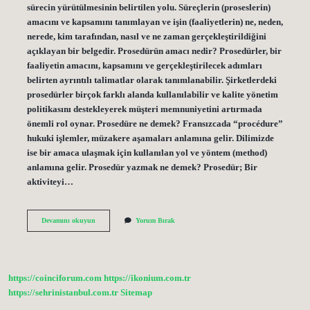
sürecin yürütülmesinin belirtilen yolu. Süreçlerin (proseslerin)
amacını ve kapsamını tanımlayan ve işin (faaliyetlerin) ne, neden,
nerede, kim tarafından, nasıl ve ne zaman gerçekleştirildiğini
açıklayan bir belgedir. Prosedürün amacı nedir? Prosedürler, bir
faaliyetin amacını, kapsamını ve gerçekleştirilecek adımları
belirten ayrıntılı talimatlar olarak tanımlanabilir. Şirketlerdeki
prosedürler birçok farklı alanda kullanılabilir ve kalite yönetim
politikasını destekleyerek müşteri memnuniyetini artırmada
önemli rol oynar. Prosedüre ne demek? Fransızcada “procédure”
hukuki işlemler, müzakere aşamaları anlamına gelir. Dilimizde
ise bir amaca ulaşmak için kullanılan yol ve yöntem (method)
anlamına gelir. Prosedür yazmak ne demek? Prosedür; Bir
aktiviteyi…
Prosedürdür
Devamını okuyun
Yorum Bırak
Ne
Demek
https://coinciforum.com
https://ikonium.com.tr
https://sehrinistanbul.com.tr
Sitemap