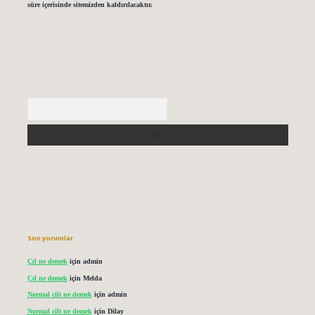
süre içerisinde sitemizden kaldırılacaktır.
Arama
Son yorumlar
Çıl ne demek
için
admin
Çıl ne demek
için
Melda
Normal cilt ne demek
için
admin
Normal cilt ne demek
için
Dilay