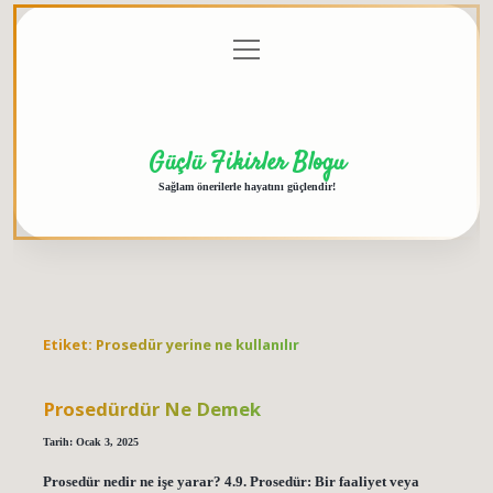
menüyü
Anasayfa
Gizlilik
Yasal
Hakkımızda
aç
Politikası
Uyarı
Güçlü Fikirler Blogu
Sağlam önerilerle hayatını güçlendir!
Etiket:
Prosedür yerine ne kullanılır
Prosedürdür Ne Demek
Tarih: Ocak 3, 2025
Prosedür nedir ne işe yarar? 4.9. Prosedür: Bir faaliyet veya