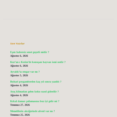
Sidebar
Son Yazılar
Eşen habersiz senet geçerli midir ?
Ağustos 6, 2026
Kur’an-ı Kerim’de konuşan hayvan ismi nedir ?
Ağustos 6, 2026
Ayvalık’ta otogar var mı ?
Ağustos 5, 2026
Buhari peygamberden kaç yıl sonra yazıldı ?
Ağustos 4, 2026
Araç klimadan gelen koku nasıl giderilir ?
Ağustos 4, 2026
Kılcal damar çatlamasına buz iyi gelir mi ?
Temmuz 27, 2026
Memelilerin akciğerinde alveol var mı ?
Temmuz 25, 2026