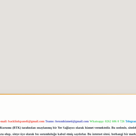
-mail:
backlinkpaneli@gmail.com
Teams:
forumhizmeti@gmail.com
Whatsapp: 0262 606 0 726
Telegra
im Kurumu (BTK) tarafından onaylanmış bir Yer Sağlayıcı olarak hizmet vermektedir. Bu nedenle, sited
 olup, siteye üye olarak bu sorumluluğu kabul etmiş sayılırlar. Bu internet sitesi, herhangi bir mark