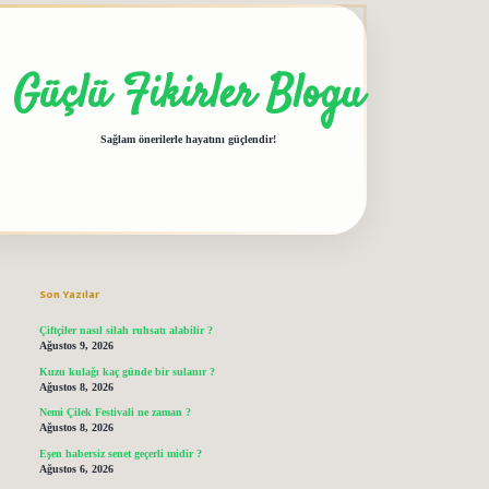
Güçlü Fikirler Blogu
Sağlam önerilerle hayatını güçlendir!
Sidebar
grandoperabet giriş
elexbett.net
tulipbetgiris.org
Son Yazılar
Çiftçiler nasıl silah ruhsatı alabilir ?
Ağustos 9, 2026
Kuzu kulağı kaç günde bir sulanır ?
Ağustos 8, 2026
Nemi Çilek Festivali ne zaman ?
Ağustos 8, 2026
Eşen habersiz senet geçerli midir ?
Ağustos 6, 2026