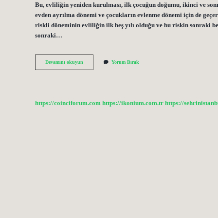
Bu, evliliğin yeniden kurulması, ilk çocuğun doğumu, ikinci ve s
evden ayrılma dönemi ve çocukların evlenme dönemi için de geçerlid
riskli döneminin evliliğin ilk beş yılı olduğu ve bu riskin sonraki be
sonraki…
Evlilikte
Devamını okuyun
Yorum Bırak
4
Evre
Nedir
https://coinciforum.com
https://ikonium.com.tr
https://sehrinistan