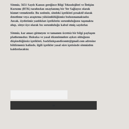
Sitemiz, 5651 Sayılı Kanun gereğince Bilgi Teknolojileri ve İletişim
Kurumu (BTK) tarafından onaylanmış bir Yer Sağlayıcı olarak
hizmet vermektedir. Bu nedenle, sitedeki içerikleri proaktif olarak
denetleme veya araştırma yükümlülüğümüz bulunmamaktadır.
Ancak, üyelerimiz yazdıkları içeriklerin sorumluluğunu taşımakta
olup, siteye üye olarak bu sorumluluğu kabul etmiş sayılırlar.
Sitemiz, kar amacı gütmeyen ve tamamen ücretsiz bir bilgi paylaşım
platformudur. Hukuka ve yasal düzenlemelere aykırı olduğunu
düşündüğünüz içerikleri,
backlinkpanelicomtr@gmail.com
adresine
bildirmeniz halinde, ilgili içerikler yasal süre içerisinde sitemizden
kaldırılacaktır.
Arama