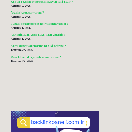
Kur’an-ı Kerim’de konuşan hayvan ismi nedir ?
Ağustos 6, 2026
Ayvalık’ta otogar var mı ?
Ağustos 5, 2026
Buhari peygamberden kaç yıl sonra yazıldı ?
Ağustos 4, 2026
Araç klimadan gelen koku nasıl giderilir ?
Ağustos 4, 2026
Kılcal damar çatlamasına buz iyi gelir mi ?
Temmuz 27, 2026
Memelilerin akciğerinde alveol var mı ?
Temmuz 25, 2026