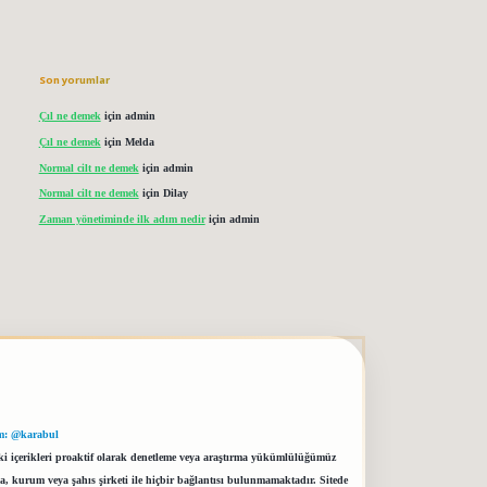
Son yorumlar
Çıl ne demek
için
admin
Çıl ne demek
için
Melda
Normal cilt ne demek
için
admin
Normal cilt ne demek
için
Dilay
Zaman yönetiminde ilk adım nedir
için
admin
m: @karabul
eki içerikleri proaktif olarak denetleme veya araştırma yükümlülüğümüz
a, kurum veya şahıs şirketi ile hiçbir bağlantısı bulunmamaktadır. Sitede