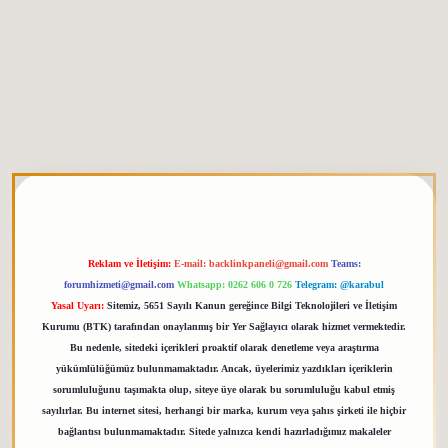
 giriş
elexbett.net
tulipbetgiris.org
Reklam ve İletişim:
E-mail:
backlinkpaneli@gmail.com
Teams:
forumhizmeti@gmail.com
Whatsapp: 0262 606 0 726
Telegram: @karabul
Yasal Uyarı:
Sitemiz, 5651 Sayılı Kanun gereğince Bilgi Teknolojileri ve İletişim
Kurumu (BTK) tarafından onaylanmış bir Yer Sağlayıcı olarak hizmet vermektedir.
Bu nedenle, sitedeki içerikleri proaktif olarak denetleme veya araştırma
yükümlülüğümüz bulunmamaktadır. Ancak, üyelerimiz yazdıkları içeriklerin
sorumluluğunu taşımakta olup, siteye üye olarak bu sorumluluğu kabul etmiş
sayılırlar. Bu internet sitesi, herhangi bir marka, kurum veya şahıs şirketi ile hiçbir
bağlantısı bulunmamaktadır. Sitede yalnızca kendi hazırladığımız makaleler