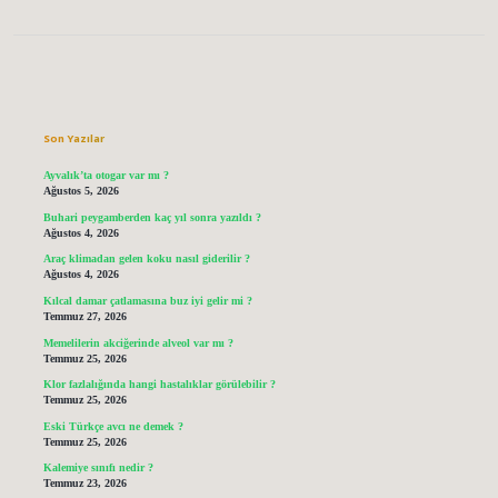
Sidebar
Son Yazılar
Ayvalık’ta otogar var mı ?
Ağustos 5, 2026
Buhari peygamberden kaç yıl sonra yazıldı ?
Ağustos 4, 2026
Araç klimadan gelen koku nasıl giderilir ?
Ağustos 4, 2026
Kılcal damar çatlamasına buz iyi gelir mi ?
Temmuz 27, 2026
Memelilerin akciğerinde alveol var mı ?
Temmuz 25, 2026
Klor fazlalığında hangi hastalıklar görülebilir ?
Temmuz 25, 2026
Eski Türkçe avcı ne demek ?
Temmuz 25, 2026
Kalemiye sınıfı nedir ?
Temmuz 23, 2026