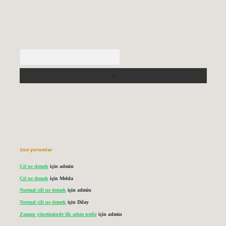
Arama
Son yorumlar
Çıl ne demek
için
admin
Çıl ne demek
için
Melda
Normal cilt ne demek
için
admin
Normal cilt ne demek
için
Dilay
Zaman yönetiminde ilk adım nedir
için
admin