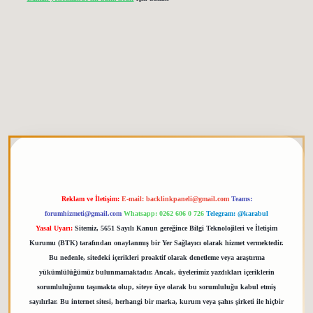
tgiris.org
Reklam ve İletişim:
E-mail:
backlinkpaneli@gmail.com
Teams:
forumhizmeti@gmail.com
Whatsapp: 0262 606 0 726
Telegram: @karabul
Yasal Uyarı:
Sitemiz, 5651 Sayılı Kanun gereğince Bilgi Teknolojileri ve İletişim
Kurumu (BTK) tarafından onaylanmış bir Yer Sağlayıcı olarak hizmet vermektedir.
Bu nedenle, sitedeki içerikleri proaktif olarak denetleme veya araştırma
yükümlülüğümüz bulunmamaktadır. Ancak, üyelerimiz yazdıkları içeriklerin
sorumluluğunu taşımakta olup, siteye üye olarak bu sorumluluğu kabul etmiş
sayılırlar. Bu internet sitesi, herhangi bir marka, kurum veya şahıs şirketi ile hiçbir