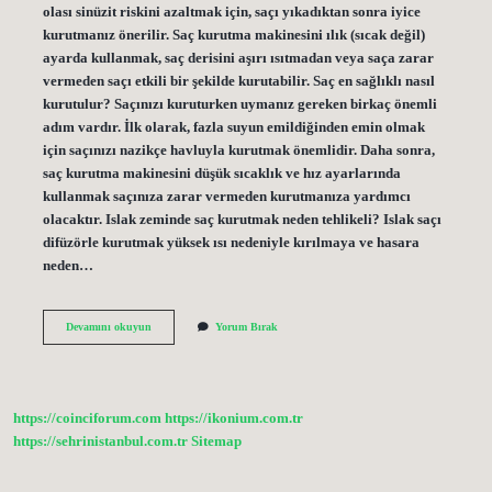
olası sinüzit riskini azaltmak için, saçı yıkadıktan sonra iyice
kurutmanız önerilir. Saç kurutma makinesini ılık (sıcak değil)
ayarda kullanmak, saç derisini aşırı ısıtmadan veya saça zarar
vermeden saçı etkili bir şekilde kurutabilir. Saç en sağlıklı nasıl
kurutulur? Saçınızı kuruturken uymanız gereken birkaç önemli
adım vardır. İlk olarak, fazla suyun emildiğinden emin olmak
için saçınızı nazikçe havluyla kurutmak önemlidir. Daha sonra,
saç kurutma makinesini düşük sıcaklık ve hız ayarlarında
kullanmak saçınıza zarar vermeden kurutmanıza yardımcı
olacaktır. Islak zeminde saç kurutmak neden tehlikeli? Islak saçı
difüzörle kurutmak yüksek ısı nedeniyle kırılmaya ve hasara
neden…
Saç
Devamını okuyun
Yorum Bırak
Islakken
Kurutulur
Mu
https://coinciforum.com
https://ikonium.com.tr
https://sehrinistanbul.com.tr
Sitemap