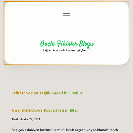
menüyü
Anasayfa
Gizlilik
Yasal
Hakkımızda
aç
Politikası
Uyarı
Güçlü Fikirler Blogu
Sağlam önerilerle hayatını güçlendir!
Etiket:
Saç en sağlıklı nasıl kurutulur
Saç Islakken Kurutulur Mu
Tarih: Aralık 22, 2024
Saç çok ıslakken kurutulur mu? Islak saçtan kaynaklanabilecek