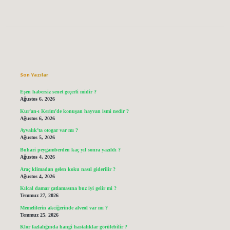
Sidebar
Son Yazılar
Eşen habersiz senet geçerli midir ?
Ağustos 6, 2026
Kur’an-ı Kerim’de konuşan hayvan ismi nedir ?
Ağustos 6, 2026
Ayvalık’ta otogar var mı ?
Ağustos 5, 2026
Buhari peygamberden kaç yıl sonra yazıldı ?
Ağustos 4, 2026
Araç klimadan gelen koku nasıl giderilir ?
Ağustos 4, 2026
Kılcal damar çatlamasına buz iyi gelir mi ?
Temmuz 27, 2026
Memelilerin akciğerinde alveol var mı ?
Temmuz 25, 2026
Klor fazlalığında hangi hastalıklar görülebilir ?