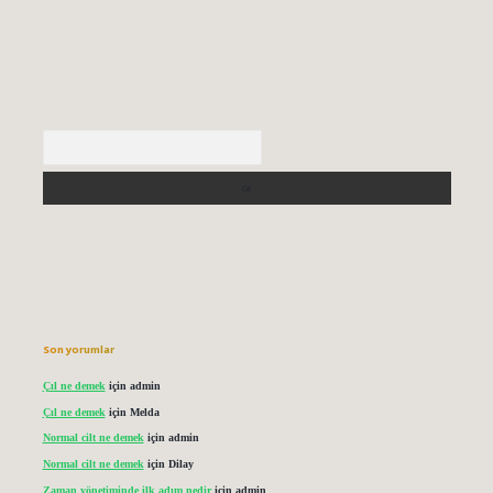
Arama
Son yorumlar
Çıl ne demek
için
admin
Çıl ne demek
için
Melda
Normal cilt ne demek
için
admin
Normal cilt ne demek
için
Dilay
Zaman yönetiminde ilk adım nedir
için
admin