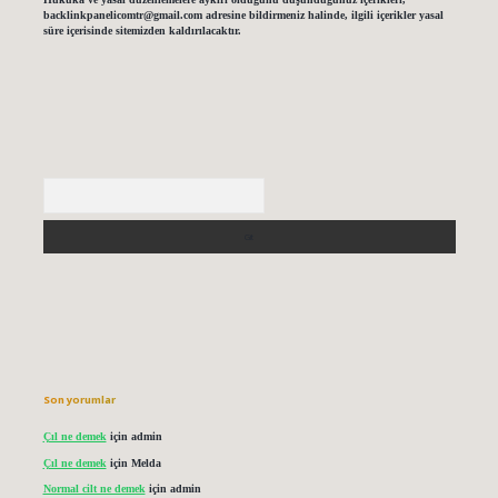
backlinkpanelicomtr@gmail.com
adresine bildirmeniz halinde, ilgili içerikler yasal
süre içerisinde sitemizden kaldırılacaktır.
Arama
Son yorumlar
Çıl ne demek
için
admin
Çıl ne demek
için
Melda
Normal cilt ne demek
için
admin