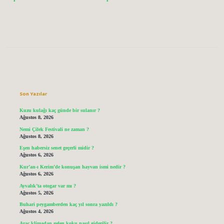
Sidebar
Son Yazılar
Kuzu kulağı kaç günde bir sulanır ?
Ağustos 8, 2026
Nemi Çilek Festivali ne zaman ?
Ağustos 8, 2026
Eşen habersiz senet geçerli midir ?
Ağustos 6, 2026
Kur’an-ı Kerim’de konuşan hayvan ismi nedir ?
Ağustos 6, 2026
Ayvalık’ta otogar var mı ?
Ağustos 5, 2026
Buhari peygamberden kaç yıl sonra yazıldı ?
Ağustos 4, 2026
Araç klimadan gelen koku nasıl giderilir ?