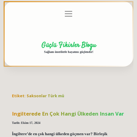
menüyü
Anasayfa
Gizlilik
Yasal
Hakkımızda
aç
Politikası
Uyarı
Güçlü Fikirler Blogu
Sağlam önerilerle hayatını güçlendir!
Etiket:
Saksonlar Türk mü
Ingilterede En Çok Hangi Ülkeden Insan Var
Tarih: Ekim 17, 2024
İngiltere’de en çok hangi ülkeden göçmen var? Birleşik