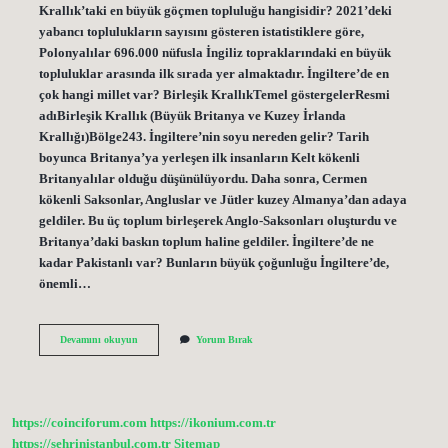
Krallık’taki en büyük göçmen topluluğu hangisidir? 2021’deki
yabancı toplulukların sayısını gösteren istatistiklere göre,
Polonyalılar 696.000 nüfusla İngiliz topraklarındaki en büyük
topluluklar arasında ilk sırada yer almaktadır. İngiltere’de en
çok hangi millet var? Birleşik KrallıkTemel göstergelerResmi
adıBirleşik Krallık (Büyük Britanya ve Kuzey İrlanda
Krallığı)Bölge243. İngiltere’nin soyu nereden gelir? Tarih
boyunca Britanya’ya yerleşen ilk insanların Kelt kökenli
Britanyalılar olduğu düşünülüyordu. Daha sonra, Cermen
kökenli Saksonlar, Angluslar ve Jütler kuzey Almanya’dan adaya
geldiler. Bu üç toplum birleşerek Anglo-Saksonları oluşturdu ve
Britanya’daki baskın toplum haline geldiler. İngiltere’de ne
kadar Pakistanlı var? Bunların büyük çoğunluğu İngiltere’de,
önemli…
Ingilterede
Devamını okuyun
Yorum Bırak
En
Çok
Hangi
Ülkeden
Insan
https://coinciforum.com
https://ikonium.com.tr
Var
https://sehrinistanbul.com.tr
Sitemap