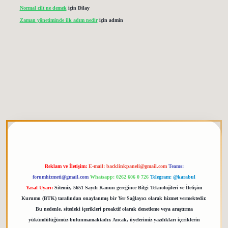
Normal cilt ne demek
için
Dilay
Zaman yönetiminde ilk adım nedir
için
admin
etgiris.org
Reklam ve İletişim:
E-mail:
backlinkpaneli@gmail.com
Teams:
forumhizmeti@gmail.com
Whatsapp: 0262 606 0 726
Telegram: @karabul
Yasal Uyarı:
Sitemiz, 5651 Sayılı Kanun gereğince Bilgi Teknolojileri ve İletişim
Kurumu (BTK) tarafından onaylanmış bir Yer Sağlayıcı olarak hizmet vermektedir.
Bu nedenle, sitedeki içerikleri proaktif olarak denetleme veya araştırma
yükümlülüğümüz bulunmamaktadır. Ancak, üyelerimiz yazdıkları içeriklerin