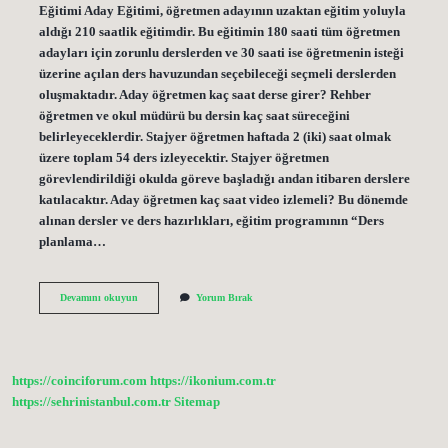
Eğitimi Aday Eğitimi, öğretmen adayının uzaktan eğitim yoluyla
aldığı 210 saatlik eğitimdir. Bu eğitimin 180 saati tüm öğretmen
adayları için zorunlu derslerden ve 30 saati ise öğretmenin isteği
üzerine açılan ders havuzundan seçebileceği seçmeli derslerden
oluşmaktadır. Aday öğretmen kaç saat derse girer? Rehber
öğretmen ve okul müdürü bu dersin kaç saat süreceğini
belirleyeceklerdir. Stajyer öğretmen haftada 2 (iki) saat olmak
üzere toplam 54 ders izleyecektir. Stajyer öğretmen
görevlendirildiği okulda göreve başladığı andan itibaren derslere
katılacaktır. Aday öğretmen kaç saat video izlemeli? Bu dönemde
alınan dersler ve ders hazırlıkları, eğitim programının “Ders
planlama…
Aday
Devamını okuyun
Yorum Bırak
Öğretmenlik
Semineri
Kaç
Saat
https://coinciforum.com
https://ikonium.com.tr
https://sehrinistanbul.com.tr
Sitemap