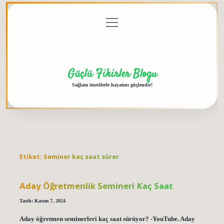
menüyü
Anasayfa
Gizlilik
Yasal
Hakkımızda
aç
Politikası
Uyarı
Güçlü Fikirler Blogu
Sağlam önerilerle hayatını güçlendir!
Etiket:
Seminer kaç saat sürer
Aday Öğretmenlik Semineri Kaç Saat
Tarih: Kasım 7, 2024
Aday öğretmen seminerleri kaç saat sürüyor? -YouTube. Aday