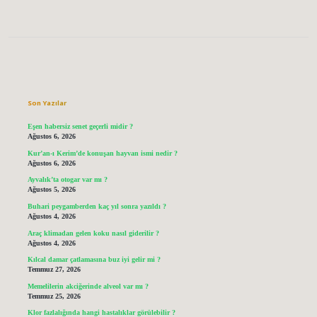
Sidebar
Son Yazılar
Eşen habersiz senet geçerli midir ?
Ağustos 6, 2026
Kur’an-ı Kerim’de konuşan hayvan ismi nedir ?
Ağustos 6, 2026
Ayvalık’ta otogar var mı ?
Ağustos 5, 2026
Buhari peygamberden kaç yıl sonra yazıldı ?
Ağustos 4, 2026
Araç klimadan gelen koku nasıl giderilir ?
Ağustos 4, 2026
Kılcal damar çatlamasına buz iyi gelir mi ?
Temmuz 27, 2026
Memelilerin akciğerinde alveol var mı ?
Temmuz 25, 2026
Klor fazlalığında hangi hastalıklar görülebilir ?