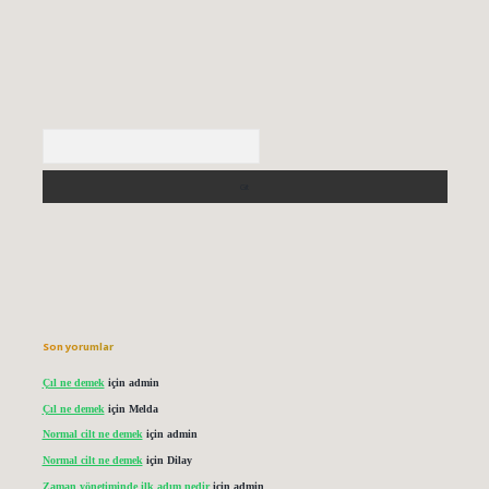
Arama
Son yorumlar
Çıl ne demek
için
admin
Çıl ne demek
için
Melda
Normal cilt ne demek
için
admin
Normal cilt ne demek
için
Dilay
Zaman yönetiminde ilk adım nedir
için
admin