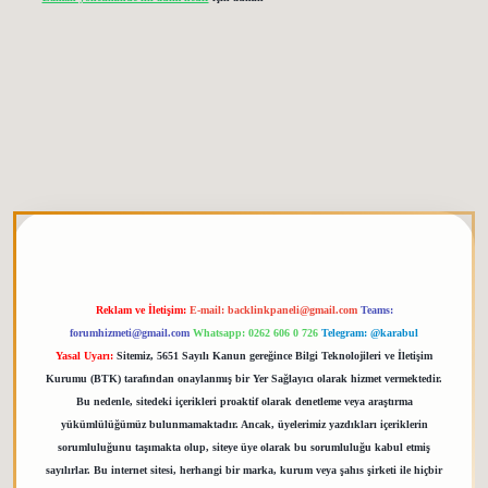
etgiris.org
Reklam ve İletişim:
E-mail:
backlinkpaneli@gmail.com
Teams:
forumhizmeti@gmail.com
Whatsapp: 0262 606 0 726
Telegram: @karabul
Yasal Uyarı:
Sitemiz, 5651 Sayılı Kanun gereğince Bilgi Teknolojileri ve İletişim
Kurumu (BTK) tarafından onaylanmış bir Yer Sağlayıcı olarak hizmet vermektedir.
Bu nedenle, sitedeki içerikleri proaktif olarak denetleme veya araştırma
yükümlülüğümüz bulunmamaktadır. Ancak, üyelerimiz yazdıkları içeriklerin
sorumluluğunu taşımakta olup, siteye üye olarak bu sorumluluğu kabul etmiş
sayılırlar. Bu internet sitesi, herhangi bir marka, kurum veya şahıs şirketi ile hiçbir