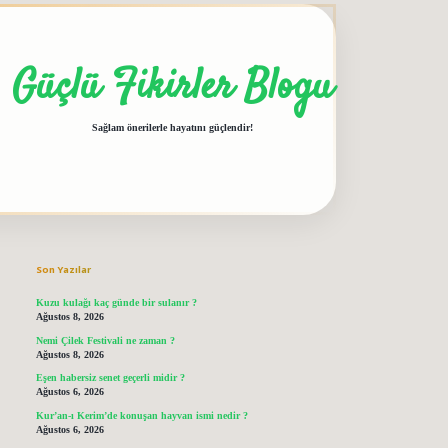
Güçlü Fikirler Blogu
Sağlam önerilerle hayatını güçlendir!
Sidebar
grandoperabet giriş
elexbett.net
tulipbetgiris.org
Son Yazılar
Kuzu kulağı kaç günde bir sulanır ?
Ağustos 8, 2026
Nemi Çilek Festivali ne zaman ?
Ağustos 8, 2026
Eşen habersiz senet geçerli midir ?
Ağustos 6, 2026
Kur’an-ı Kerim’de konuşan hayvan ismi nedir ?
Ağustos 6, 2026