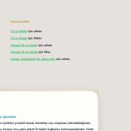
Son yorumlar
Çıl ne demek
için
admin
Çıl ne demek
için
Melda
Normal cilt ne demek
için
admin
Normal cilt ne demek
için
Dilay
Zaman yönetiminde ilk adım nedir
için
admin
m: @karabul
eki içerikleri proaktif olarak denetleme veya araştırma yükümlülüğümüz
a, kurum veya şahıs şirketi ile hiçbir bağlantısı bulunmamaktadır. Sitede