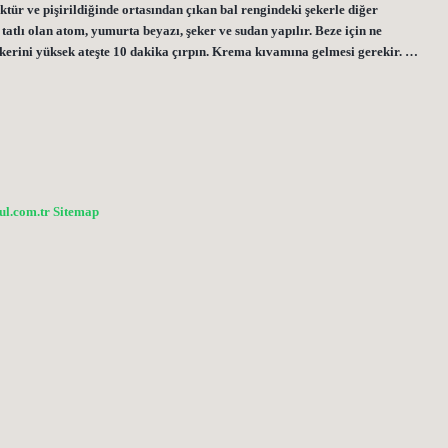
tür ve pişirildiğinde ortasından çıkan bal rengindeki şekerle diğer
atlı olan atom, yumurta beyazı, şeker ve sudan yapılır. Beze için ne
şekerini yüksek ateşte 10 dakika çırpın. Krema kıvamına gelmesi gerekir. …
bul.com.tr
Sitemap