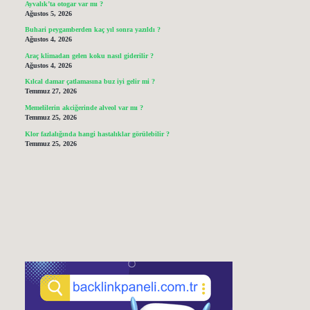
Ayvalık’ta otogar var mı ?
Ağustos 5, 2026
Buhari peygamberden kaç yıl sonra yazıldı ?
Ağustos 4, 2026
Araç klimadan gelen koku nasıl giderilir ?
Ağustos 4, 2026
Kılcal damar çatlamasına buz iyi gelir mi ?
Temmuz 27, 2026
Memelilerin akciğerinde alveol var mı ?
Temmuz 25, 2026
Klor fazlalığında hangi hastalıklar görülebilir ?
Temmuz 25, 2026