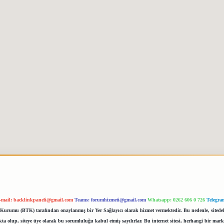
-mail:
backlinkpaneli@gmail.com
Teams:
forumhizmeti@gmail.com
Whatsapp: 0262 606 0 726
Telegra
im Kurumu (BTK) tarafından onaylanmış bir Yer Sağlayıcı olarak hizmet vermektedir. Bu nedenle, sited
 olup, siteye üye olarak bu sorumluluğu kabul etmiş sayılırlar. Bu internet sitesi, herhangi bir mark