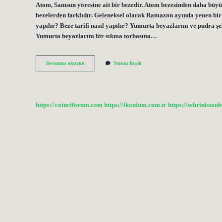
Atom, Samsun yöresine ait bir bezedir. Atom bezesinden daha büyük
bezelerden farklıdır. Geleneksel olarak Ramazan ayında yenen bir t
yapılır? Beze tarifi nasıl yapılır? Yumurta beyazlarını ve pudra 
Yumurta beyazlarını bir sıkma torbasına…
Beze
Devamını okuyun
Yorum Bırak
Nerelerde
Kullanılır
https://coinciforum.com
https://ikonium.com.tr
https://sehrinistan