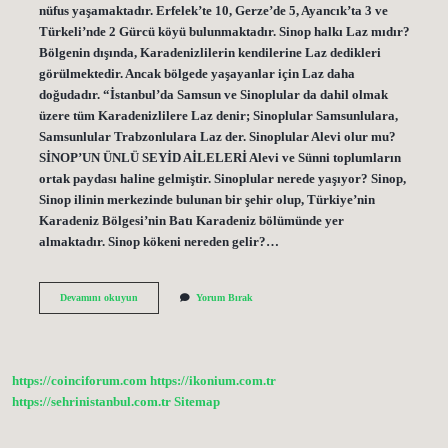
nüfus yaşamaktadır. Erfelek’te 10, Gerze’de 5, Ayancık’ta 3 ve
Türkeli’nde 2 Gürcü köyü bulunmaktadır. Sinop halkı Laz mıdır?
Bölgenin dışında, Karadenizlilerin kendilerine Laz dedikleri
görülmektedir. Ancak bölgede yaşayanlar için Laz daha
doğudadır. “İstanbul’da Samsun ve Sinoplular da dahil olmak
üzere tüm Karadenizlilere Laz denir; Sinoplular Samsunlulara,
Samsunlular Trabzonlulara Laz der. Sinoplular Alevi olur mu?
SİNOP’UN ÜNLÜ SEYİD AİLELERİ Alevi ve Sünni toplumların
ortak paydası haline gelmiştir. Sinoplular nerede yaşıyor? Sinop,
Sinop ilinin merkezinde bulunan bir şehir olup, Türkiye’nin
Karadeniz Bölgesi’nin Batı Karadeniz bölümünde yer
almaktadır. Sinop kökeni nereden gelir?…
Sinoplular
Devamını okuyun
Yorum Bırak
Gürcü
Mü
https://coinciforum.com
https://ikonium.com.tr
https://sehrinistanbul.com.tr
Sitemap