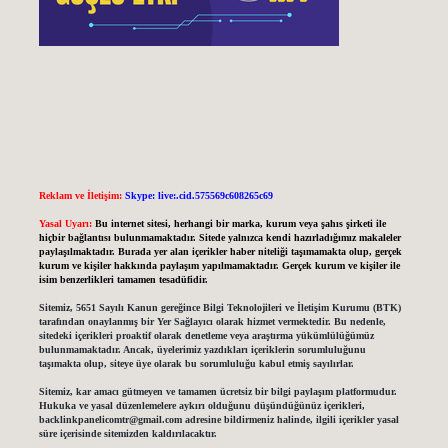
Reklam ve İletişim:
Skype: live:.cid.575569c608265c69
Yasal Uyarı:
Bu internet sitesi, herhangi bir marka, kurum veya şahıs şirketi ile
hiçbir bağlantısı bulunmamaktadır. Sitede yalnızca kendi hazırladığımız makaleler
paylaşılmaktadır. Burada yer alan içerikler haber niteliği taşımamakta olup, gerçek
kurum ve kişiler hakkında paylaşım yapılmamaktadır. Gerçek kurum ve kişiler ile
isim benzerlikleri tamamen tesadüfidir.
Sitemiz, 5651 Sayılı Kanun gereğince Bilgi Teknolojileri ve İletişim Kurumu (BTK)
tarafından onaylanmış bir Yer Sağlayıcı olarak hizmet vermektedir. Bu nedenle,
sitedeki içerikleri proaktif olarak denetleme veya araştırma yükümlülüğümüz
bulunmamaktadır. Ancak, üyelerimiz yazdıkları içeriklerin sorumluluğunu
taşımakta olup, siteye üye olarak bu sorumluluğu kabul etmiş sayılırlar.
Sitemiz, kar amacı gütmeyen ve tamamen ücretsiz bir bilgi paylaşım platformudur.
Hukuka ve yasal düzenlemelere aykırı olduğunu düşündüğünüz içerikleri,
backlinkpanelicomtr@gmail.com
adresine bildirmeniz halinde, ilgili içerikler yasal
süre içerisinde sitemizden kaldırılacaktır.