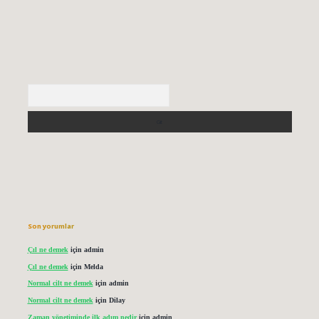
Arama
Son yorumlar
Çıl ne demek
için
admin
Çıl ne demek
için
Melda
Normal cilt ne demek
için
admin
Normal cilt ne demek
için
Dilay
Zaman yönetiminde ilk adım nedir
için
admin