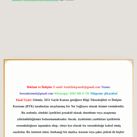
tgiris.org
Reklam ve İletişim:
E-mail:
backlinkpaneli@gmail.com
Teams:
forumhizmeti@gmail.com
Whatsapp: 0262 606 0 726
Telegram: @karabul
Yasal Uyarı:
Sitemiz, 5651 Sayılı Kanun gereğince Bilgi Teknolojileri ve İletişim
Kurumu (BTK) tarafından onaylanmış bir Yer Sağlayıcı olarak hizmet vermektedir.
Bu nedenle, sitedeki içerikleri proaktif olarak denetleme veya araştırma
yükümlülüğümüz bulunmamaktadır. Ancak, üyelerimiz yazdıkları içeriklerin
sorumluluğunu taşımakta olup, siteye üye olarak bu sorumluluğu kabul etmiş
sayılırlar. Bu internet sitesi, herhangi bir marka, kurum veya şahıs şirketi ile hiçbir