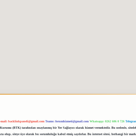
-mail:
backlinkpaneli@gmail.com
Teams:
forumhizmeti@gmail.com
Whatsapp: 0262 606 0 726
Telegra
im Kurumu (BTK) tarafından onaylanmış bir Yer Sağlayıcı olarak hizmet vermektedir. Bu nedenle, sited
 olup, siteye üye olarak bu sorumluluğu kabul etmiş sayılırlar. Bu internet sitesi, herhangi bir mark