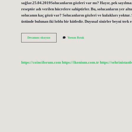
sağlar.25.04.2019Solucanların gözleri var mı? Hayır, pek sayılmaz
reseptör adı verilen hücrelere sahiptirler. Bu, solucanların yer a
solucanın kaç gözü var? Solucanların gözleri ve kulakları yoktur
üstünde bulunan iki loblu bir kütledir. Duyusal sinirler beyni terk
Solucanın
Devamını okuyun
Yorum Bırak
Gözleri
Var
Mı
https://coinciforum.com
https://ikonium.com.tr
https://sehrinistan