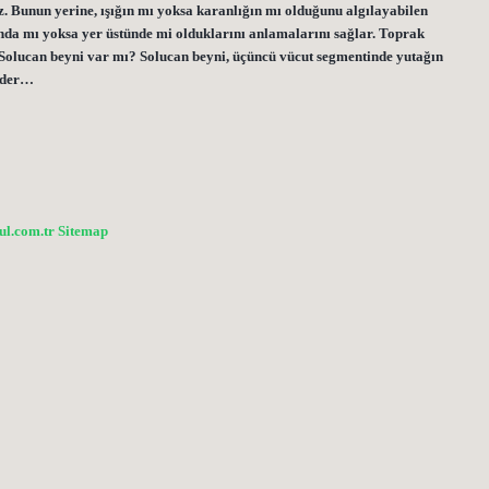
. Bunun yerine, ışığın mı yoksa karanlığın mı olduğunu algılayabilen
ltında mı yoksa yer üstünde mi olduklarını anlamalarını sağlar. Toprak
. Solucan beyni var mı? Solucan beyni, üçüncü vücut segmentinde yutağın
 eder…
bul.com.tr
Sitemap