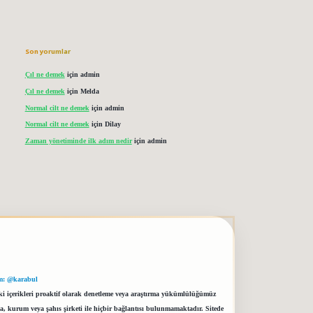
Son yorumlar
Çıl ne demek
için
admin
Çıl ne demek
için
Melda
Normal cilt ne demek
için
admin
Normal cilt ne demek
için
Dilay
Zaman yönetiminde ilk adım nedir
için
admin
m: @karabul
eki içerikleri proaktif olarak denetleme veya araştırma yükümlülüğümüz
a, kurum veya şahıs şirketi ile hiçbir bağlantısı bulunmamaktadır. Sitede