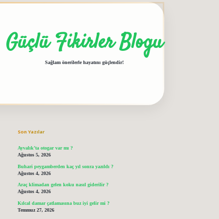
Güçlü Fikirler Blogu
Sağlam önerilerle hayatını güçlendir!
Sidebar
grandoperabet giriş
elexbett.net
tulipbetgiris.org
Son Yazılar
Ayvalık’ta otogar var mı ?
Ağustos 5, 2026
Buhari peygamberden kaç yıl sonra yazıldı ?
Ağustos 4, 2026
Araç klimadan gelen koku nasıl giderilir ?
Ağustos 4, 2026
Kılcal damar çatlamasına buz iyi gelir mi ?
Temmuz 27, 2026