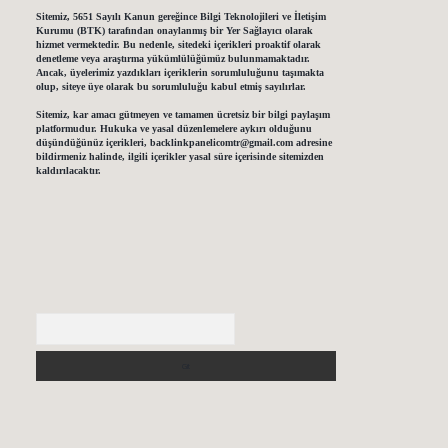
Sitemiz, 5651 Sayılı Kanun gereğince Bilgi Teknolojileri ve İletişim
Kurumu (BTK) tarafından onaylanmış bir Yer Sağlayıcı olarak
hizmet vermektedir. Bu nedenle, sitedeki içerikleri proaktif olarak
denetleme veya araştırma yükümlülüğümüz bulunmamaktadır.
Ancak, üyelerimiz yazdıkları içeriklerin sorumluluğunu taşımakta
olup, siteye üye olarak bu sorumluluğu kabul etmiş sayılırlar.
Sitemiz, kar amacı gütmeyen ve tamamen ücretsiz bir bilgi paylaşım
platformudur. Hukuka ve yasal düzenlemelere aykırı olduğunu
düşündüğünüz içerikleri,
backlinkpanelicomtr@gmail.com
adresine
bildirmeniz halinde, ilgili içerikler yasal süre içerisinde sitemizden
kaldırılacaktır.
Arama