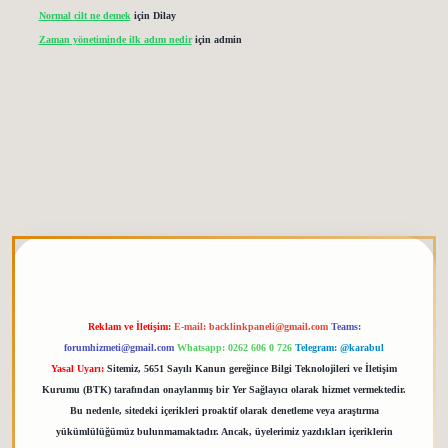
Normal cilt ne demek
için
Dilay
Zaman yönetiminde ilk adım nedir
için
admin
tgiris.org
Reklam ve İletişim:
E-mail:
backlinkpaneli@gmail.com
Teams:
forumhizmeti@gmail.com
Whatsapp: 0262 606 0 726
Telegram: @karabul
Yasal Uyarı:
Sitemiz, 5651 Sayılı Kanun gereğince Bilgi Teknolojileri ve İletişim
Kurumu (BTK) tarafından onaylanmış bir Yer Sağlayıcı olarak hizmet vermektedir.
Bu nedenle, sitedeki içerikleri proaktif olarak denetleme veya araştırma
yükümlülüğümüz bulunmamaktadır. Ancak, üyelerimiz yazdıkları içeriklerin