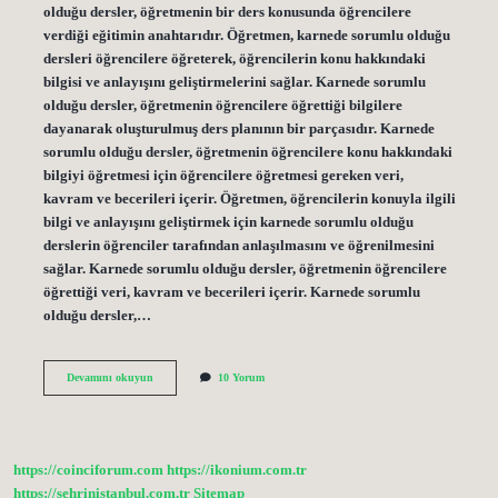
olduğu dersler, öğretmenin bir ders konusunda öğrencilere
verdiği eğitimin anahtarıdır. Öğretmen, karnede sorumlu olduğu
dersleri öğrencilere öğreterek, öğrencilerin konu hakkındaki
bilgisi ve anlayışını geliştirmelerini sağlar. Karnede sorumlu
olduğu dersler, öğretmenin öğrencilere öğrettiği bilgilere
dayanarak oluşturulmuş ders planının bir parçasıdır. Karnede
sorumlu olduğu dersler, öğretmenin öğrencilere konu hakkındaki
bilgiyi öğretmesi için öğrencilere öğretmesi gereken veri,
kavram ve becerileri içerir. Öğretmen, öğrencilerin konuyla ilgili
bilgi ve anlayışını geliştirmek için karnede sorumlu olduğu
derslerin öğrenciler tarafından anlaşılmasını ve öğrenilmesini
sağlar. Karnede sorumlu olduğu dersler, öğretmenin öğrencilere
öğrettiği veri, kavram ve becerileri içerir. Karnede sorumlu
olduğu dersler,…
Karnede
Devamını okuyun
10 Yorum
sorumlu
olduğu
dersler
ne
demek
https://coinciforum.com
https://ikonium.com.tr
https://sehrinistanbul.com.tr
Sitemap