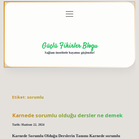
menüyü
Anasayfa
Gizlilik
Yasal
Hakkımızda
aç
Politikası
Uyarı
Güçlü Fikirler Blogu
Sağlam önerilerle hayatını güçlendir!
Etiket:
sorumlu
Karnede sorumlu olduğu dersler ne demek
Tarih: Haziran 22, 2024
Karnede Sorumlu Olduğu Derslerin Tanımı Karnede sorumlu