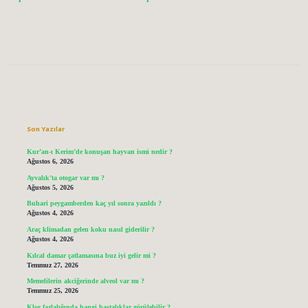
Sidebar
Son Yazılar
Kur’an-ı Kerim’de konuşan hayvan ismi nedir ?
Ağustos 6, 2026
Ayvalık’ta otogar var mı ?
Ağustos 5, 2026
Buhari peygamberden kaç yıl sonra yazıldı ?
Ağustos 4, 2026
Araç klimadan gelen koku nasıl giderilir ?
Ağustos 4, 2026
Kılcal damar çatlamasına buz iyi gelir mi ?
Temmuz 27, 2026
Memelilerin akciğerinde alveol var mı ?
Temmuz 25, 2026
Klor fazlalığında hangi hastalıklar görülebilir ?