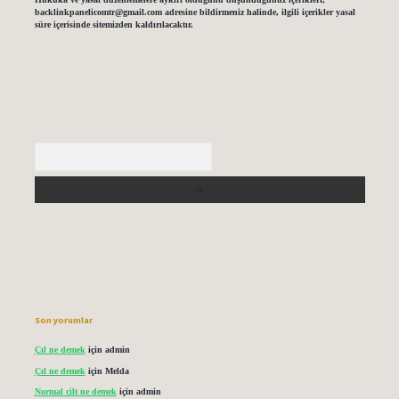
backlinkpanelicomtr@gmail.com
adresine bildirmeniz halinde, ilgili içerikler yasal
süre içerisinde sitemizden kaldırılacaktır.
Arama
Son yorumlar
Çıl ne demek
için
admin
Çıl ne demek
için
Melda
Normal cilt ne demek
için
admin