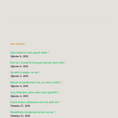
Sidebar
Son Yazılar
Eşen habersiz senet geçerli midir ?
Ağustos 6, 2026
Kur’an-ı Kerim’de konuşan hayvan ismi nedir ?
Ağustos 6, 2026
Ayvalık’ta otogar var mı ?
Ağustos 5, 2026
Buhari peygamberden kaç yıl sonra yazıldı ?
Ağustos 4, 2026
Araç klimadan gelen koku nasıl giderilir ?
Ağustos 4, 2026
Kılcal damar çatlamasına buz iyi gelir mi ?
Temmuz 27, 2026
Memelilerin akciğerinde alveol var mı ?
Temmuz 25, 2026