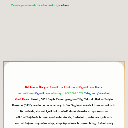
Zaman yönetiminde ilk adım nedir
için
admin
tgiris.org
Reklam ve İletişim:
E-mail:
backlinkpaneli@gmail.com
Teams:
forumhizmeti@gmail.com
Whatsapp: 0262 606 0 726
Telegram: @karabul
Yasal Uyarı:
Sitemiz, 5651 Sayılı Kanun gereğince Bilgi Teknolojileri ve İletişim
Kurumu (BTK) tarafından onaylanmış bir Yer Sağlayıcı olarak hizmet vermektedir.
Bu nedenle, sitedeki içerikleri proaktif olarak denetleme veya araştırma
yükümlülüğümüz bulunmamaktadır. Ancak, üyelerimiz yazdıkları içeriklerin
sorumluluğunu taşımakta olup, siteye üye olarak bu sorumluluğu kabul etmiş