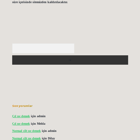
süre içerisinde sitemizden kaldırılacaktır.
Arama
Son yorumlar
Çıl ne demek
için
admin
Çıl ne demek
için
Melda
Normal cilt ne demek
için
admin
Normal cilt ne demek
için
Dilay