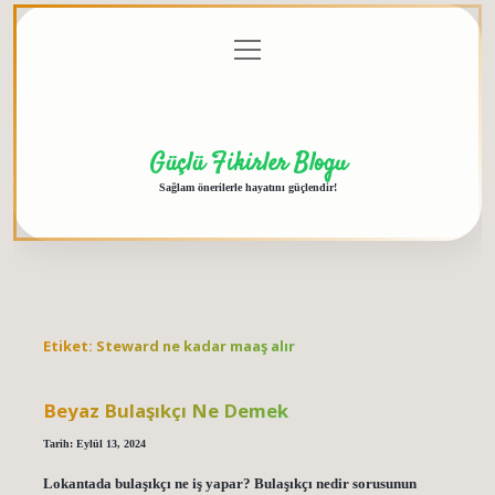
menüyü
Anasayfa
Gizlilik
Yasal
Hakkımızda
aç
Politikası
Uyarı
Güçlü Fikirler Blogu
Sağlam önerilerle hayatını güçlendir!
Etiket:
Steward ne kadar maaş alır
Beyaz Bulaşıkçı Ne Demek
Tarih: Eylül 13, 2024
Lokantada bulaşıkçı ne iş yapar? Bulaşıkçı nedir sorusunun