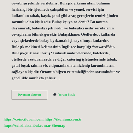
cevabı şu şekilde verilebilir: Bulaşık yıkama alanı bulunan
herhangi bir işletmede çalışabilen ve yemek servisi için
kullanılan tabak, kaşık, çatal gibi araç gereçlerin temizliğinden
sorumlu olan kişilerdir. Bulaşıkçı ya ne denir? Bu tanıma
dayanarak, bulaşıkçı şefi nedir ve bulaşıkçı nedir sorularının
cevaplarını bilmek gerekir. Bulaşıkhane; Otellerde, okullarda
veya şirketlerde bulaşık yıkamak için ayrılmış alanlardır.
Bulaşık makinesi kelimesinin İngilizce karşılığı “steward”dır.
Bulaşıkçılık nasıl bir iş? Bulaşık makinelerinde, kafelerde,
otellerde, restoranlarda ve diğer catering işletmelerinde tabak,
çatal bıçak takımı vb. ekipmanların temizlenip kurutulmasını
sağlayan kişidir. Ortamın hijyen ve temizliğinden sorumludur ve
genellikle mutfakta çalışır.…
Beyaz
Devamını okuyun
Yorum Bırak
Bulaşıkçı
Ne
Demek
https://coinciforum.com
https://ikonium.com.tr
https://sehrinistanbul.com.tr
Sitemap