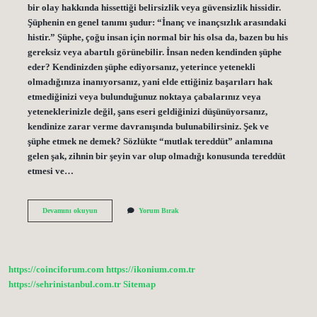
bir olay hakkında hissettiği belirsizlik veya güvensizlik hissidir.
Şüphenin en genel tanımı şudur: “İnanç ve inançsızlık arasındaki
histir.” Şüphe, çoğu insan için normal bir his olsa da, bazen bu his
gereksiz veya abartılı görünebilir. İnsan neden kendinden şüphe
eder? Kendinizden şüphe ediyorsanız, yeterince yetenekli
olmadığınıza inanıyorsanız, yani elde ettiğiniz başarıları hak
etmediğinizi veya bulunduğunuz noktaya çabalarınız veya
yeteneklerinizle değil, şans eseri geldiğinizi düşünüyorsanız,
kendinize zarar verme davranışında bulunabilirsiniz. Şek ve
şüphe etmek ne demek? Sözlükte “mutlak tereddüt” anlamına
gelen şak, zihnin bir şeyin var olup olmadığı konusunda tereddüt
etmesi ve…
Kendinden
Devamını okuyun
Yorum Bırak
Şüphe
Etmek
Ne
Demek
https://coinciforum.com
https://ikonium.com.tr
https://sehrinistanbul.com.tr
Sitemap