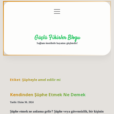
menüyü
Anasayfa
Gizlilik
Yasal
Hakkımızda
aç
Politikası
Uyarı
Güçlü Fikirler Blogu
Sağlam önerilerle hayatını güçlendir!
Etiket:
Şüpheyle amel edilir mi
Kendinden Şüphe Etmek Ne Demek
Tarih: Ekim 30, 2024
Şüphe etmek ne anlama gelir? Şüphe veya güvensizlik, bir kişinin