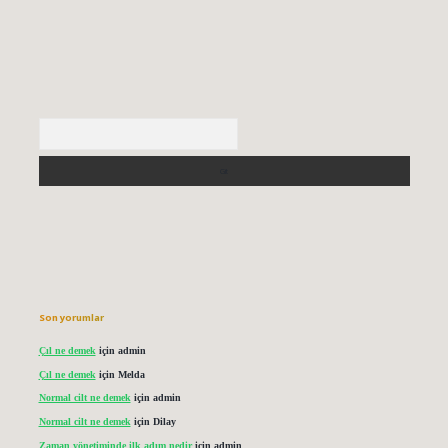
Arama
Son yorumlar
Çıl ne demek
için
admin
Çıl ne demek
için
Melda
Normal cilt ne demek
için
admin
Normal cilt ne demek
için
Dilay
Zaman yönetiminde ilk adım nedir
için
admin