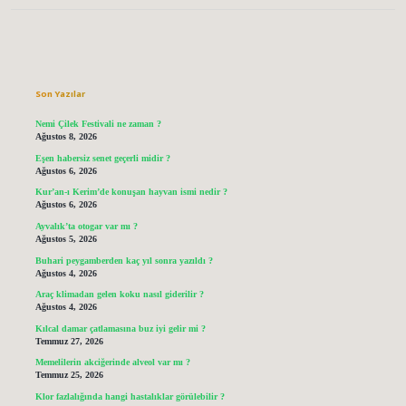
Sidebar
Son Yazılar
Nemi Çilek Festivali ne zaman ?
Ağustos 8, 2026
Eşen habersiz senet geçerli midir ?
Ağustos 6, 2026
Kur’an-ı Kerim’de konuşan hayvan ismi nedir ?
Ağustos 6, 2026
Ayvalık’ta otogar var mı ?
Ağustos 5, 2026
Buhari peygamberden kaç yıl sonra yazıldı ?
Ağustos 4, 2026
Araç klimadan gelen koku nasıl giderilir ?
Ağustos 4, 2026
Kılcal damar çatlamasına buz iyi gelir mi ?
Temmuz 27, 2026
Memelilerin akciğerinde alveol var mı ?
Temmuz 25, 2026
Klor fazlalığında hangi hastalıklar görülebilir ?