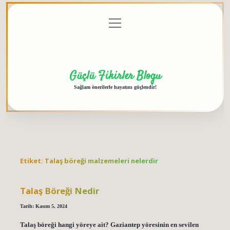
menüyü
Anasayfa
Gizlilik
Yasal
Hakkımızda
aç
Politikası
Uyarı
Güçlü Fikirler Blogu
Sağlam önerilerle hayatını güçlendir!
Etiket:
Talaş böreği malzemeleri nelerdir
Talaş Böreği Nedir
Tarih: Kasım 5, 2024
Talaş böreği hangi yöreye ait? Gaziantep yöresinin en sevilen