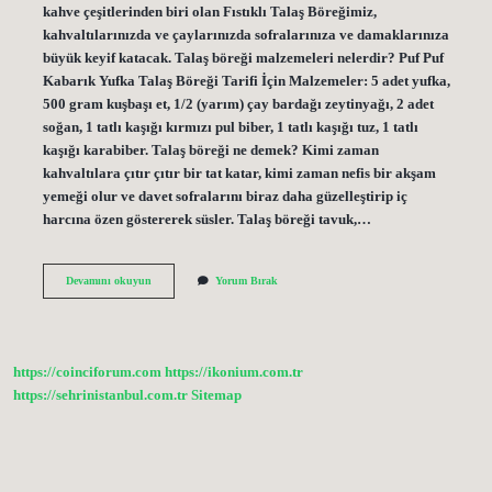
kahve çeşitlerinden biri olan Fıstıklı Talaş Böreğimiz,
kahvaltılarınızda ve çaylarınızda sofralarınıza ve damaklarınıza
büyük keyif katacak. Talaş böreği malzemeleri nelerdir? Puf Puf
Kabarık Yufka Talaş Böreği Tarifi İçin Malzemeler: 5 adet yufka,
500 gram kuşbaşı et, 1/2 (yarım) çay bardağı zeytinyağı, 2 adet
soğan, 1 tatlı kaşığı kırmızı pul biber, 1 tatlı kaşığı tuz, 1 tatlı
kaşığı karabiber. Talaş böreği ne demek? Kimi zaman
kahvaltılara çıtır çıtır bir tat katar, kimi zaman nefis bir akşam
yemeği olur ve davet sofralarını biraz daha güzelleştirip iç
harcına özen göstererek süsler. Talaş böreği tavuk,…
Talaş
Devamını okuyun
Yorum Bırak
Böreği
Nedir
https://coinciforum.com
https://ikonium.com.tr
https://sehrinistanbul.com.tr
Sitemap