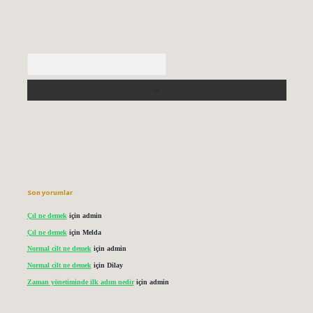
Arama
Son yorumlar
Çıl ne demek
için
admin
Çıl ne demek
için
Melda
Normal cilt ne demek
için
admin
Normal cilt ne demek
için
Dilay
Zaman yönetiminde ilk adım nedir
için
admin