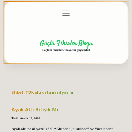
menüyü
Anasayfa
Gizlilik
Yasal
Hakkımızda
aç
Politikası
Uyarı
Güçlü Fikirler Blogu
Sağlam önerilerle hayatını güçlendir!
Etiket:
TDK altı üstü nasıl yazılır
Ayak Altı Bitişik Mi
Tarih: Aralık 18, 2024
Ayak altı nasıl yazılır? 9. “Altında”, “üstünde” ve “üzerinde”