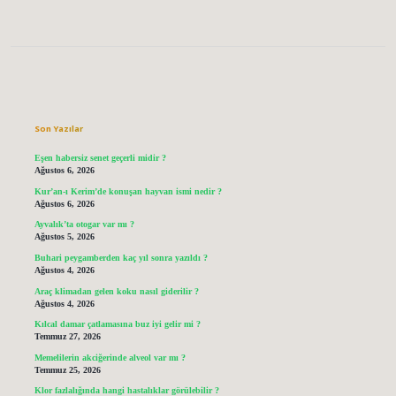
Sidebar
Son Yazılar
Eşen habersiz senet geçerli midir ?
Ağustos 6, 2026
Kur’an-ı Kerim’de konuşan hayvan ismi nedir ?
Ağustos 6, 2026
Ayvalık’ta otogar var mı ?
Ağustos 5, 2026
Buhari peygamberden kaç yıl sonra yazıldı ?
Ağustos 4, 2026
Araç klimadan gelen koku nasıl giderilir ?
Ağustos 4, 2026
Kılcal damar çatlamasına buz iyi gelir mi ?
Temmuz 27, 2026
Memelilerin akciğerinde alveol var mı ?
Temmuz 25, 2026
Klor fazlalığında hangi hastalıklar görülebilir ?