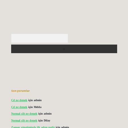
Arama
Son yorumlar
Çıl ne demek
için
admin
Çıl ne demek
için
Melda
Normal cilt ne demek
için
admin
Normal cilt ne demek
için
Dilay
Zaman yönetiminde ilk adım nedir
için
admin