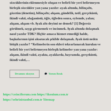
sözcüklerinin eklenmesiyle oluşan ve belirli bir yeri belirtmeyen
birleşik sözcükler yan yana yazılır: ayak altında, bilinçaltı,
gözetim (denetim), bilinçaltı; akşam, gündelik, tatil, gerçeküstü,
ikindi vakti, olağanüstü, öğle, öğleden sonra, eylemde, yalan;
akşam, akşam vb. Ayak altı deyimi ne demek? [1] Değersiz
görülmek, saygı görmemek ve incinmek. Ayak altında dolaşmak
nasıl yazılır TDK? Hiçbir amaca hizmet etmediği halde,
başkalarının işini aksatacak şekilde dolaşmak. Ayak üstü neden
bitişik yazılır? “Kelimelerin son ekleri tekrarlanarak kurulan ve
belirli bir yeri belirtmeyen birleşik kelimeler yan yana yazılır:
akşam, ikindi vakti, ayakta, ayaklarda, bayramda, gerçeküstü,
ikindi vakti,…
Ayak
Devamını okuyun
Yorum Bırak
Altı
Bitişik
Mi
https://coinciforum.com
https://ikonium.com.tr
https://sehrinistanbul.com.tr
Sitemap