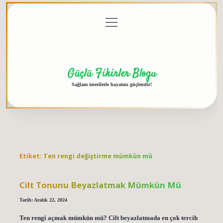
menüyü
Anasayfa
Gizlilik
Yasal
Hakkımızda
aç
Politikası
Uyarı
Güçlü Fikirler Blogu
Sağlam önerilerle hayatını güçlendir!
Etiket:
Ten rengi değiştirme mümkün mü
Cilt Tonunu Beyazlatmak Mümkün Mü
Tarih: Aralık 22, 2024
Ten rengi açmak mümkün mü? Cilt beyazlatmada en çok tercih