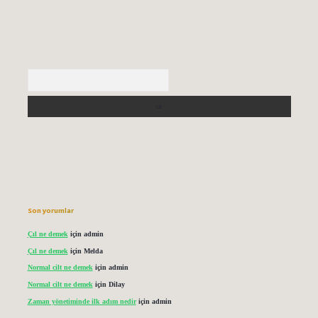
Arama
Son yorumlar
Çıl ne demek
için
admin
Çıl ne demek
için
Melda
Normal cilt ne demek
için
admin
Normal cilt ne demek
için
Dilay
Zaman yönetiminde ilk adım nedir
için
admin