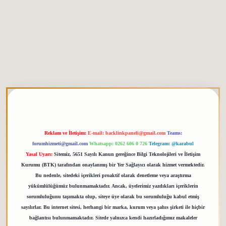
etgiris.org
Reklam ve İletişim:
E-mail:
backlinkpaneli@gmail.com
Teams:
forumhizmeti@gmail.com
Whatsapp: 0262 606 0 726
Telegram: @karabul
Yasal Uyarı:
Sitemiz, 5651 Sayılı Kanun gereğince Bilgi Teknolojileri ve İletişim
Kurumu (BTK) tarafından onaylanmış bir Yer Sağlayıcı olarak hizmet vermektedir.
Bu nedenle, sitedeki içerikleri proaktif olarak denetleme veya araştırma
yükümlülüğümüz bulunmamaktadır. Ancak, üyelerimiz yazdıkları içeriklerin
sorumluluğunu taşımakta olup, siteye üye olarak bu sorumluluğu kabul etmiş
sayılırlar. Bu internet sitesi, herhangi bir marka, kurum veya şahıs şirketi ile hiçbir
bağlantısı bulunmamaktadır. Sitede yalnızca kendi hazırladığımız makaleler