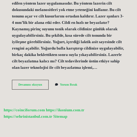
edilen yöntem lazer uygulamasıdır. Bu yöntem lazerin cilt
dokusundaki melanositleri yok etme yeteneğini kullanır. Bu cilt
tonunu açar ve cilt kusurlarını ortadan kaldırır. Lazer ışınları 3-
4 mm’lik bir alana etki eder. Cildi en hızlı ne beyazlatır?
Kaynamış pirinç suyunu tonik olarak cildinize günlük olarak
uygulayabilirsiniz. Bu şekilde, kısa sürede cilt tonunda bir
iyileşme görebilirsiniz. Yoğurt, içerdiği laktik asit sayesinde cilt
rengini açabilir. Yoğurdu balla karıştırıp cildinize uygulayabilir,
birkaç dakika beklettikten sonra suyla yıkayabilirsiniz. Lazerle
cilt beyazlatma kalıcı mı? Cilt tedavilerinde üstün etkiye sahip
olan lazer teknolojisi ile cilt beyazlatma işlemi,…
Cilt
Devamını okuyun
Yorum Bırak
Tonunu
Beyazlatmak
Mümkün
Mü
https://coinciforum.com
https://ikonium.com.tr
https://sehrinistanbul.com.tr
Sitemap