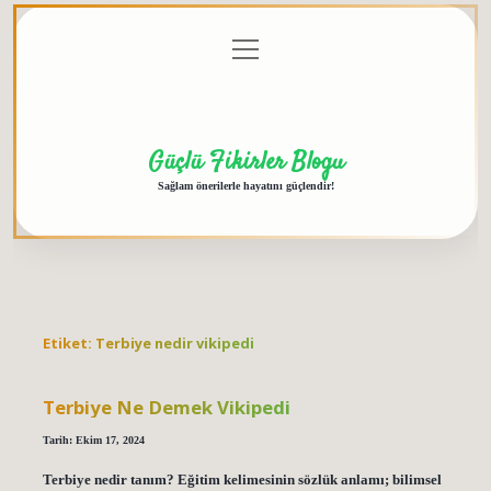
menüyü
Anasayfa
Gizlilik
Yasal
Hakkımızda
aç
Politikası
Uyarı
Güçlü Fikirler Blogu
Sağlam önerilerle hayatını güçlendir!
Etiket:
Terbiye nedir vikipedi
Terbiye Ne Demek Vikipedi
Tarih: Ekim 17, 2024
Terbiye nedir tanım? Eğitim kelimesinin sözlük anlamı; bilimsel