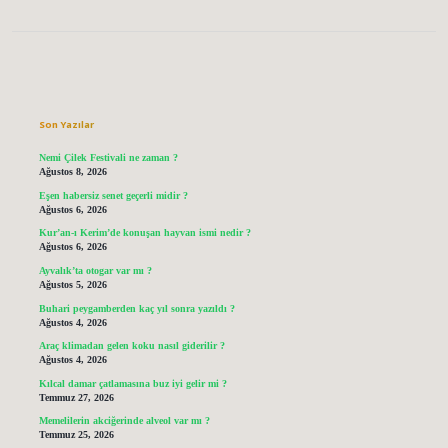
Sidebar
Son Yazılar
Nemi Çilek Festivali ne zaman ?
Ağustos 8, 2026
Eşen habersiz senet geçerli midir ?
Ağustos 6, 2026
Kur’an-ı Kerim’de konuşan hayvan ismi nedir ?
Ağustos 6, 2026
Ayvalık’ta otogar var mı ?
Ağustos 5, 2026
Buhari peygamberden kaç yıl sonra yazıldı ?
Ağustos 4, 2026
Araç klimadan gelen koku nasıl giderilir ?
Ağustos 4, 2026
Kılcal damar çatlamasına buz iyi gelir mi ?
Temmuz 27, 2026
Memelilerin akciğerinde alveol var mı ?
Temmuz 25, 2026