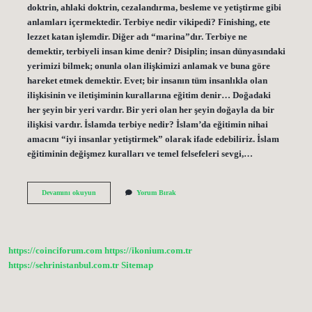
doktrin, ahlaki doktrin, cezalandırma, besleme ve yetiştirme gibi
anlamları içermektedir. Terbiye nedir vikipedi? Finishing, ete
lezzet katan işlemdir. Diğer adı “marina”dır. Terbiye ne
demektir, terbiyeli insan kime denir? Disiplin; insan dünyasındaki
yerimizi bilmek; onunla olan ilişkimizi anlamak ve buna göre
hareket etmek demektir. Evet; bir insanın tüm insanlıkla olan
ilişkisinin ve iletişiminin kurallarına eğitim denir… Doğadaki
her şeyin bir yeri vardır. Bir yeri olan her şeyin doğayla da bir
ilişkisi vardır. İslamda terbiye nedir? İslam’da eğitimin nihai
amacını “iyi insanlar yetiştirmek” olarak ifade edebiliriz. İslam
eğitiminin değişmez kuralları ve temel felsefeleri sevgi,…
Terbiye
Devamını okuyun
Yorum Bırak
Ne
Demek
Vikipedi
https://coinciforum.com
https://ikonium.com.tr
https://sehrinistanbul.com.tr
Sitemap