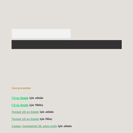
Arama
Son yorumlar
Çıl ne demek
için
admin
Çıl ne demek
için
Melda
Normal cilt ne demek
için
admin
Normal cilt ne demek
için
Dilay
Zaman yönetiminde ilk adım nedir
için
admin