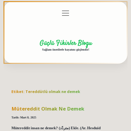
menüyü
Anasayfa
Gizlilik
Yasal
Hakkımızda
aç
Politikası
Uyarı
Güçlü Fikirler Blogu
Sağlam önerilerle hayatını güçlendir!
Etiket:
Tereddütlü olmak ne demek
Mütereddit Olmak Ne Demek
Tarih: Mart 8, 2025
Mütereddit insan ne demek? (ﻣﺘﺮﺩّﺩ) Ekle. (Ar. Hesduid