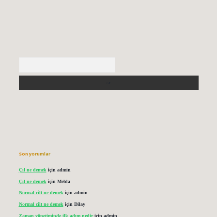
Arama
Son yorumlar
Çıl ne demek
için
admin
Çıl ne demek
için
Melda
Normal cilt ne demek
için
admin
Normal cilt ne demek
için
Dilay
Zaman yönetiminde ilk adım nedir
için
admin