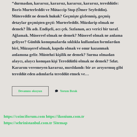
“durmadan, kararsız, kararsız, kararsız, kararsız, tereddütle:
Boris Murterleddit ve Mütaccip Stop (Ömer Seyfeddin).
Mütereddit ne demek hukuk? Geçmişte gizlenmiş, geçmiş
detaylar geçmişten geçti: Murterleddit. Müzdarip olmak ne
demek? İlk adı. Endişeli, acı çek. Sızlanan, acı verici bir taraf.
Ağlamak. Müserref olmak ne demek? Müseref olmak ne anlama
geliyor? Günlük konuşmalarda sıklıkla kullanılan formlardan
biri, Müzaşeref olmak, kapıda olmak ve onur kazanmak
anlamına gelir. Müstehzi kişilik ne demek? Surma olmadan
alaycı, alaycı konuşan kişi Tereddütlü olmak ne demek? Sıfat.
Kararını veremeyen kararsız, mırıldandı: bir av arıyormuş gibi
tereddüt eden adımlarla tereddüt etmek ve…
Mütereddit
Devamını okuyun
Yorum Bırak
Olmak
Ne
Demek
https://coinciforum.com
https://ikonium.com.tr
https://sehrinistanbul.com.tr
Sitemap