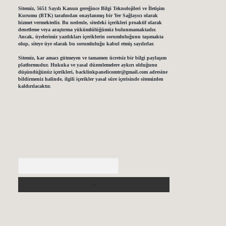
Sitemiz, 5651 Sayılı Kanun gereğince Bilgi Teknolojileri ve İletişim
Kurumu (BTK) tarafından onaylanmış bir Yer Sağlayıcı olarak
hizmet vermektedir. Bu nedenle, sitedeki içerikleri proaktif olarak
denetleme veya araştırma yükümlülüğümüz bulunmamaktadır.
Ancak, üyelerimiz yazdıkları içeriklerin sorumluluğunu taşımakta
olup, siteye üye olarak bu sorumluluğu kabul etmiş sayılırlar.
Sitemiz, kar amacı gütmeyen ve tamamen ücretsiz bir bilgi paylaşım
platformudur. Hukuka ve yasal düzenlemelere aykırı olduğunu
düşündüğünüz içerikleri,
backlinkpanelicomtr@gmail.com
adresine
bildirmeniz halinde, ilgili içerikler yasal süre içerisinde sitemizden
kaldırılacaktır.
Arama