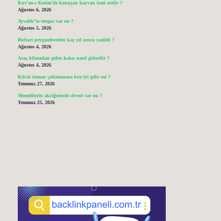
Kur’an-ı Kerim’de konuşan hayvan ismi nedir ?
Ağustos 6, 2026
Ayvalık’ta otogar var mı ?
Ağustos 5, 2026
Buhari peygamberden kaç yıl sonra yazıldı ?
Ağustos 4, 2026
Araç klimadan gelen koku nasıl giderilir ?
Ağustos 4, 2026
Kılcal damar çatlamasına buz iyi gelir mi ?
Temmuz 27, 2026
Memelilerin akciğerinde alveol var mı ?
Temmuz 25, 2026