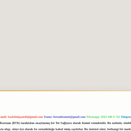
-mail:
backlinkpaneli@gmail.com
Teams:
forumhizmeti@gmail.com
Whatsapp: 0262 606 0 726
Telegra
im Kurumu (BTK) tarafından onaylanmış bir Yer Sağlayıcı olarak hizmet vermektedir. Bu nedenle, sited
 olup, siteye üye olarak bu sorumluluğu kabul etmiş sayılırlar. Bu internet sitesi, herhangi bir mark