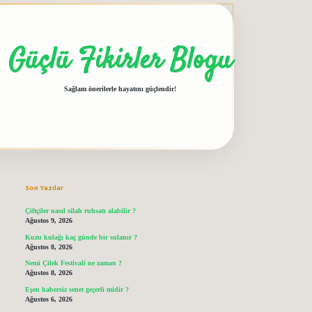
Güçlü Fikirler Blogu
Sağlam önerilerle hayatını güçlendir!
Sidebar
grandoperabet giriş
elexbett.net
tulipbetgiris.org
Son Yazılar
Çiftçiler nasıl silah ruhsatı alabilir ?
Ağustos 9, 2026
Kuzu kulağı kaç günde bir sulanır ?
Ağustos 8, 2026
Nemi Çilek Festivali ne zaman ?
Ağustos 8, 2026
Eşen habersiz senet geçerli midir ?
Ağustos 6, 2026