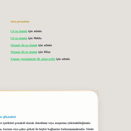
Son yorumlar
Çıl ne demek
için
admin
Çıl ne demek
için
Melda
Normal cilt ne demek
için
admin
Normal cilt ne demek
için
Dilay
Zaman yönetiminde ilk adım nedir
için
admin
m: @karabul
eki içerikleri proaktif olarak denetleme veya araştırma yükümlülüğümüz
a, kurum veya şahıs şirketi ile hiçbir bağlantısı bulunmamaktadır. Sitede