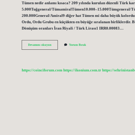
Tümen nedir anlamı kısaca? 209 yılında kurulan düzenli Türk ka
5.000Tuğgeneral/TümamiralTümen10.000–15.000Tümgeneral/T
200.000General/Amiral9 diğer hat Tümen mi daha büyük kolordu 
Ordu, Ordu Grubu en küçükten en büyüğe sıralanan birliklerdir. 
Dönüşüm oranları İran Riyali / Türk Lirası1 IRR0.00083…
Kolordu
Devamını okuyun
Yorum Bırak
Ve
Tümen
Ne
Demek
https://coinciforum.com
https://ikonium.com.tr
https://sehrinistan