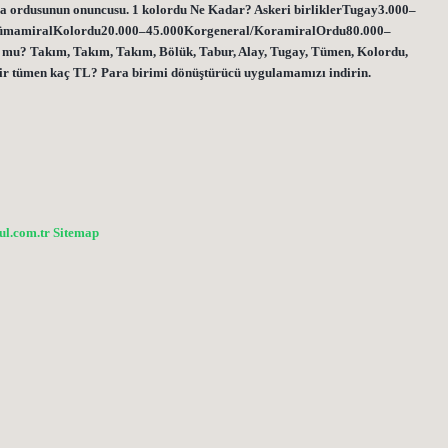
ra ordusunun onuncusu. 1 kolordu Ne Kadar? Askeri birliklerTugay3.000–
ümamiralKolordu20.000–45.000Korgeneral/KoramiralOrdu80.000–
mu? Takım, Takım, Takım, Bölük, Tabur, Alay, Tugay, Tümen, Kolordu,
Bir tümen kaç TL? Para birimi dönüştürücü uygulamamızı indirin.
bul.com.tr
Sitemap