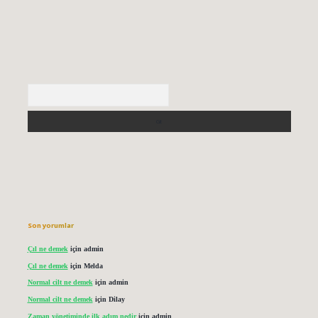
Arama
Son yorumlar
Çıl ne demek
için
admin
Çıl ne demek
için
Melda
Normal cilt ne demek
için
admin
Normal cilt ne demek
için
Dilay
Zaman yönetiminde ilk adım nedir
için
admin