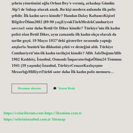
şehrin yönetimini oğlu Orhan Bey’e vermiş, arkadaşı Gündüz
Alp’i de Subaşı olarak atadı. Bu kişi modern anlamda ilk polis
şefidir. İlk kadın savcı kimdir? Handan Dalay KaftancıKişisel
BilgilerÖlüm2002 (89-90 yaş)UyrukTürkMeslekCumhuriyet
savcısı1 satır daha Betül Or Diker kimdir? Türkiye’nin ilk kadın
polisi olan Betül Diker, aynı zamanda ilk kadın okçu olarak da
tarihe geçti. 19 Mayıs 1937’deki gösteriler sırasında yaptığı
atışlarla Atatürk’ün dikkatini çekti ve desteğini aldı. Türkiye
Cumhuriyeti’nin ilk kadın tarihçisi kimdir? Afife JaleDoğumAfife
1902 Kadıköy, İstanbul, Osmanlı İmparatorluğuÖlüm24 Temmuz
1941 (39 yaşında) İstanbul, TürkiyeCenazeKazlıçeşme
MezarlığıMilliyetTürk6 satır daha İlk kadın polis memuru…
Ilk
Devamını okuyun
Yorum Bırak
Kadın
Polis
Kim
https://coinciforum.com
https://ikonium.com.tr
https://sehrinistanbul.com.tr
Sitemap