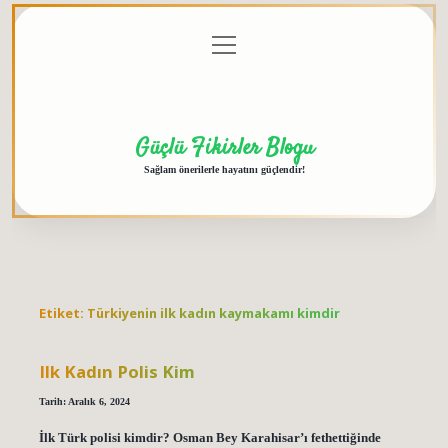
menüyü
Anasayfa
Gizlilik
Yasal
Hakkımızda
aç
Politikası
Uyarı
Güçlü Fikirler Blogu
Sağlam önerilerle hayatını güçlendir!
Etiket:
Türkiyenin ilk kadın kaymakamı kimdir
Ilk Kadın Polis Kim
Tarih: Aralık 6, 2024
İlk Türk polisi kimdir? Osman Bey Karahisar’ı fethettiğinde