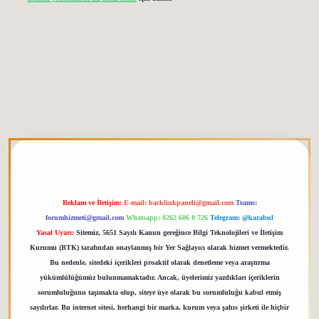
ris.org
Reklam ve İletişim:
E-mail:
backlinkpaneli@gmail.com
Teams:
forumhizmeti@gmail.com
Whatsapp: 0262 606 0 726
Telegram: @karabul
Yasal Uyarı:
Sitemiz, 5651 Sayılı Kanun gereğince Bilgi Teknolojileri ve İletişim
Kurumu (BTK) tarafından onaylanmış bir Yer Sağlayıcı olarak hizmet vermektedir.
Bu nedenle, sitedeki içerikleri proaktif olarak denetleme veya araştırma
yükümlülüğümüz bulunmamaktadır. Ancak, üyelerimiz yazdıkları içeriklerin
sorumluluğunu taşımakta olup, siteye üye olarak bu sorumluluğu kabul etmiş
sayılırlar. Bu internet sitesi, herhangi bir marka, kurum veya şahıs şirketi ile hiçbir