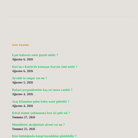
Sidebar
Son Yazılar
Eşen habersiz senet geçerli midir ?
Ağustos 6, 2026
Kur’an-ı Kerim’de konuşan hayvan ismi nedir ?
Ağustos 6, 2026
Ayvalık’ta otogar var mı ?
Ağustos 5, 2026
Buhari peygamberden kaç yıl sonra yazıldı ?
Ağustos 4, 2026
Araç klimadan gelen koku nasıl giderilir ?
Ağustos 4, 2026
Kılcal damar çatlamasına buz iyi gelir mi ?
Temmuz 27, 2026
Memelilerin akciğerinde alveol var mı ?
Temmuz 25, 2026
Klor fazlalığında hangi hastalıklar görülebilir ?