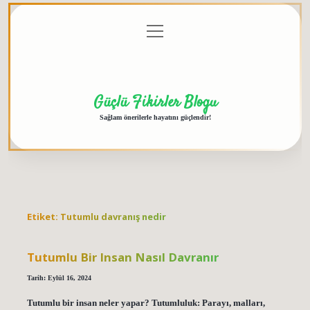
menüyü
Anasayfa
Gizlilik
Yasal
Hakkımızda
aç
Politikası
Uyarı
Güçlü Fikirler Blogu
Sağlam önerilerle hayatını güçlendir!
Etiket:
Tutumlu davranış nedir
Tutumlu Bir Insan Nasıl Davranır
Tarih: Eylül 16, 2024
Tutumlu bir insan neler yapar? Tutumluluk: Parayı, malları,