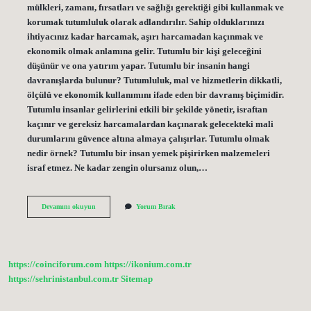
mülkleri, zamanı, fırsatları ve sağlığı gerektiği gibi kullanmak ve
korumak tutumluluk olarak adlandırılır. Sahip olduklarınızı
ihtiyacınız kadar harcamak, aşırı harcamadan kaçınmak ve
ekonomik olmak anlamına gelir. Tutumlu bir kişi geleceğini
düşünür ve ona yatırım yapar. Tutumlu bir insanin hangi
davranışlarda bulunur? Tutumluluk, mal ve hizmetlerin dikkatli,
ölçülü ve ekonomik kullanımını ifade eden bir davranış biçimidir.
Tutumlu insanlar gelirlerini etkili bir şekilde yönetir, israftan
kaçınır ve gereksiz harcamalardan kaçınarak gelecekteki mali
durumlarını güvence altına almaya çalışırlar. Tutumlu olmak
nedir örnek? Tutumlu bir insan yemek pişirirken malzemeleri
israf etmez. Ne kadar zengin olursanız olun,…
Tutumlu
Devamını okuyun
Yorum Bırak
Bir
Insan
Nasıl
Davranır
https://coinciforum.com
https://ikonium.com.tr
https://sehrinistanbul.com.tr
Sitemap