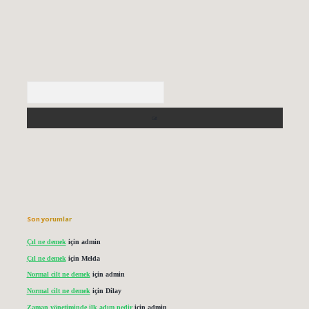
Arama
Son yorumlar
Çıl ne demek
için
admin
Çıl ne demek
için
Melda
Normal cilt ne demek
için
admin
Normal cilt ne demek
için
Dilay
Zaman yönetiminde ilk adım nedir
için
admin