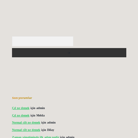
Arama
Son yorumlar
Çıl ne demek
için
admin
Çıl ne demek
için
Melda
Normal cilt ne demek
için
admin
Normal cilt ne demek
için
Dilay
Zaman yönetiminde ilk adım nedir
için
admin