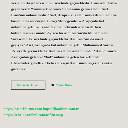
yer alan Haşr Suresi’nin 5. ayetinde geçmektedir. Lina ismi, bahsi
geçen yerde “yumuşak palmiye” anlamına gelmektedir. Asel
Lina’nın anlamı nedir? Asel, Arapça kökenli isimlerden biridir ve
hoş anlamı nedeniyle Türkçe’de beğenilir. – Arapçada bal
anlamına gelir. – Cennetteki bal nehrinden bahsederken
kullanılan bir isimdir. Ayrıca bu isim Kuran’da Muhammed
Suresi’nin 15. ayetinde geçmektedir. Asel Kur’an’da nasıl
geçiyor? Asel, Arapçada bal anlamına gelir. Muhammed Suresi
15. ayette geçmektedir. Asel’in kelime anlamı nedir? Asel dilimize
Arapçadan gelen ve “bal” anlamına gelen bir kelimedir.
Ebeveynler genellikle bebekleri için Asel ismini seçerler çünkü
güzel bir…
Asel
Devamını okuyun
Yorum Bırak
Lina
Ismi
Ne
Anlama
Gelir
https://coinciforum.com
https://ikonium.com.tr
https://sehrinistanbul.com.tr
Sitemap