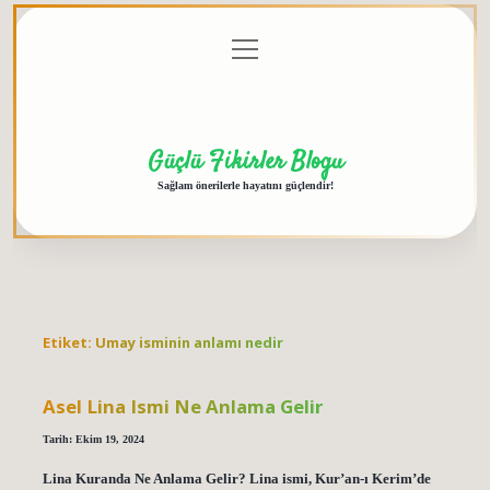
menüyü
Anasayfa
Gizlilik
Yasal
Hakkımızda
aç
Politikası
Uyarı
Güçlü Fikirler Blogu
Sağlam önerilerle hayatını güçlendir!
Etiket:
Umay isminin anlamı nedir
Asel Lina Ismi Ne Anlama Gelir
Tarih: Ekim 19, 2024
Lina Kuranda Ne Anlama Gelir? Lina ismi, Kur’an-ı Kerim’de