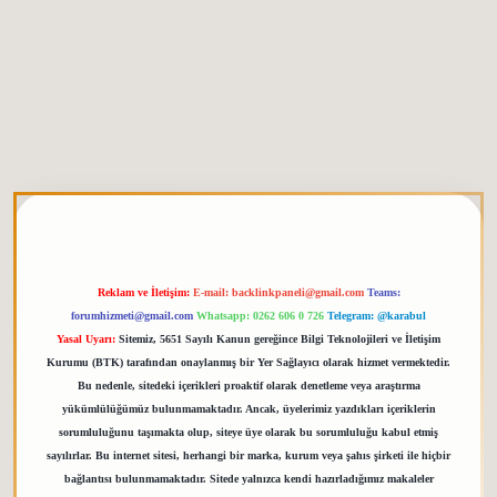
betgiris.org
Reklam ve İletişim:
E-mail:
backlinkpaneli@gmail.com
Teams:
forumhizmeti@gmail.com
Whatsapp: 0262 606 0 726
Telegram: @karabul
Yasal Uyarı:
Sitemiz, 5651 Sayılı Kanun gereğince Bilgi Teknolojileri ve İletişim
Kurumu (BTK) tarafından onaylanmış bir Yer Sağlayıcı olarak hizmet vermektedir.
Bu nedenle, sitedeki içerikleri proaktif olarak denetleme veya araştırma
yükümlülüğümüz bulunmamaktadır. Ancak, üyelerimiz yazdıkları içeriklerin
sorumluluğunu taşımakta olup, siteye üye olarak bu sorumluluğu kabul etmiş
sayılırlar. Bu internet sitesi, herhangi bir marka, kurum veya şahıs şirketi ile hiçbir
bağlantısı bulunmamaktadır. Sitede yalnızca kendi hazırladığımız makaleler