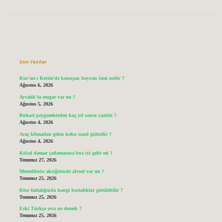
Sidebar
Son Yazılar
Kur’an-ı Kerim’de konuşan hayvan ismi nedir ?
Ağustos 6, 2026
Ayvalık’ta otogar var mı ?
Ağustos 5, 2026
Buhari peygamberden kaç yıl sonra yazıldı ?
Ağustos 4, 2026
Araç klimadan gelen koku nasıl giderilir ?
Ağustos 4, 2026
Kılcal damar çatlamasına buz iyi gelir mi ?
Temmuz 27, 2026
Memelilerin akciğerinde alveol var mı ?
Temmuz 25, 2026
Klor fazlalığında hangi hastalıklar görülebilir ?
Temmuz 25, 2026
Eski Türkçe avcı ne demek ?
Temmuz 25, 2026