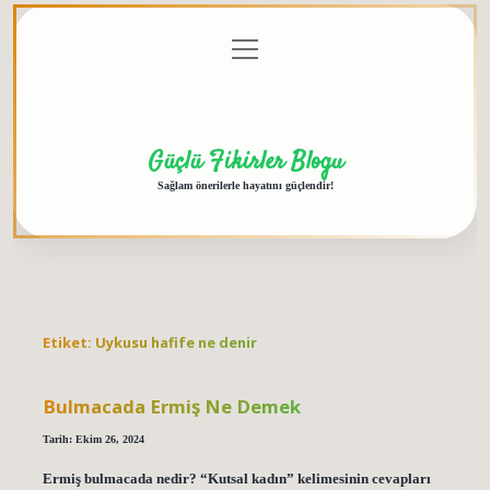
menüyü
Anasayfa
Gizlilik
Yasal
Hakkımızda
aç
Politikası
Uyarı
Güçlü Fikirler Blogu
Sağlam önerilerle hayatını güçlendir!
Etiket:
Uykusu hafife ne denir
Bulmacada Ermiş Ne Demek
Tarih: Ekim 26, 2024
Ermiş bulmacada nedir? “Kutsal kadın” kelimesinin cevapları