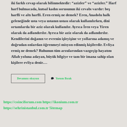
iki farklı cevap olarak bilinmektedir: “azizler” ve “azizler.” Harf
harf bulmacada, kutsal kadın sorusunun iki cevabı vardır: beş
harfli ve altı harfli. Eren ermiş ne demek? Eren, Anadolu halk
geleneğinde usta veya ustanın ustası olarak kullanılırken, dini
ortamlarda bir aziz olarak kullanılır. Ayrıca İren veya Yiren
olarak da adlandırılır. Ayrıca bir aziz olarak da adlandırılır.
Kendilerini doğanın ve evrenin işleyişine ve yollarına adamış ve
doğrudan onlardan öğrenmeyi misyon edinmiş kişilerdir. Evliya
ermiş ne demek? Ruhunun tüm arzularından vazgeçip hayatını
Allah yoluna adayan, büyük bilgiye ve tam bir imana sahip olan
kişilere evliya denir.…
Bulmacada
Devamını okuyun
Yorum Bırak
Ermiş
Ne
Demek
https://coinciforum.com
https://ikonium.com.tr
https://sehrinistanbul.com.tr
Sitemap