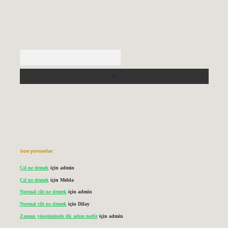
Arama
Son yorumlar
Çıl ne demek
için
admin
Çıl ne demek
için
Melda
Normal cilt ne demek
için
admin
Normal cilt ne demek
için
Dilay
Zaman yönetiminde ilk adım nedir
için
admin