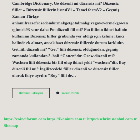
Cambridge Dictionary. Go düzenli mi düzensiz mi? Düzensiz
fiiller – Düzensiz fiillerin listesiV1 – Temel formV2 – Geçmiş
Zaman Türkçe
anlamıfreezefrozedondurmakgetgotalmakgivegavevermekgowen
tgitmek93 satır daha Put düzenli fiil mi? Put fiilinin ikinci halinin
kullanımı Düzensiz fiiller grubunda yer aldığı için kelime ikinci
halinde ek almaz, ancak bazı düzensiz fiillerde durum farklıdır.
Get fiili düzenli mi? “Get” fiili düzensiz olduğundan, geçmiş
zamanda kullanılan 3. hali “Gotten”dır. Grow düzenli mi?
Wachsen fiili düzensiz bir fiil olup ikinci şekli “wachsen”dir. Buy
düzenli fiil mi? İngilizcedeki fiiller düzenli ve düzensiz fiiller
olarak ikiye ayrılır. “Buy” fiili de…
Grow
Devamını okuyun
Yorum Bırak
Up
Düzenli
Fiil
Mi
https://coinciforum.com
https://ikonium.com.tr
https://sehrinistanbul.com.tr
Sitemap