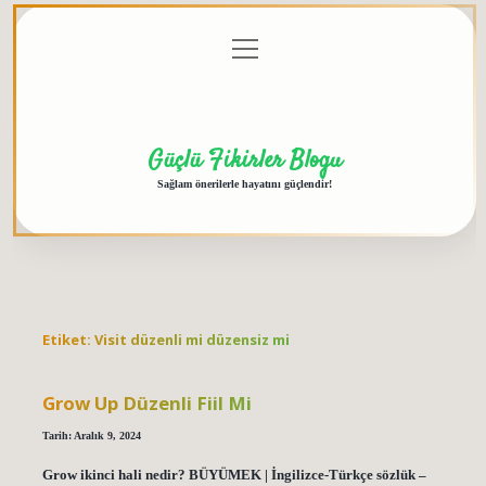
menüyü
Anasayfa
Gizlilik
Yasal
Hakkımızda
aç
Politikası
Uyarı
Güçlü Fikirler Blogu
Sağlam önerilerle hayatını güçlendir!
Etiket:
Visit düzenli mi düzensiz mi
Grow Up Düzenli Fiil Mi
Tarih: Aralık 9, 2024
Grow ikinci hali nedir? BÜYÜMEK | İngilizce-Türkçe sözlük –