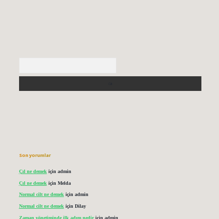
Arama
Son yorumlar
Çıl ne demek
için
admin
Çıl ne demek
için
Melda
Normal cilt ne demek
için
admin
Normal cilt ne demek
için
Dilay
Zaman yönetiminde ilk adım nedir
için
admin