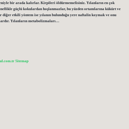
iyle bir arada kalırlar. Kirpileri öldürmemelisiniz. Yılanların en çok
genellikle güçlü kokulardan hoşlanmazlar, bu yüzden ortamlarına kükürt ve
 diğer etkili yöntem ise yılanın bulunduğu yere naftalin koymak ve onu
klardır. Yılanların metabolizmaları…
bul.com.tr
Sitemap