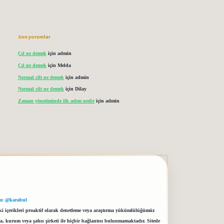
Son yorumlar
Çıl ne demek
için
admin
Çıl ne demek
için
Melda
Normal cilt ne demek
için
admin
Normal cilt ne demek
için
Dilay
Zaman yönetiminde ilk adım nedir
için
admin
m: @karabul
eki içerikleri proaktif olarak denetleme veya araştırma yükümlülüğümüz
a, kurum veya şahıs şirketi ile hiçbir bağlantısı bulunmamaktadır. Sitede