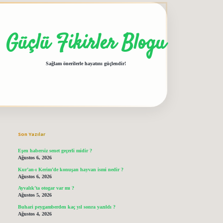
Güçlü Fikirler Blogu
Sağlam önerilerle hayatını güçlendir!
Sidebar
grandoperabet giriş
elexbett.net
tulipbe
Son Yazılar
Eşen habersiz senet geçerli midir ?
Ağustos 6, 2026
Kur’an-ı Kerim’de konuşan hayvan ismi nedir ?
Ağustos 6, 2026
Ayvalık’ta otogar var mı ?
Ağustos 5, 2026
Buhari peygamberden kaç yıl sonra yazıldı ?
Ağustos 4, 2026