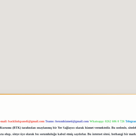
-mail:
backlinkpaneli@gmail.com
Teams:
forumhizmeti@gmail.com
Whatsapp: 0262 606 0 726
Telegra
im Kurumu (BTK) tarafından onaylanmış bir Yer Sağlayıcı olarak hizmet vermektedir. Bu nedenle, sited
 olup, siteye üye olarak bu sorumluluğu kabul etmiş sayılırlar. Bu internet sitesi, herhangi bir mark