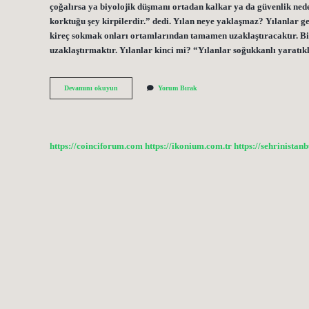
çoğalırsa ya biyolojik düşmanı ortadan kalkar ya da güvenlik neden
korktuğu şey kirpilerdir.” dedi. Yılan neye yaklaşmaz? Yılanlar 
kireç sokmak onları ortamlarından tamamen uzaklaştıracaktır. Bir
uzaklaştırmaktır. Yılanlar kinci mi? “Yılanlar soğukkanlı yaratı
Yılan
Devamını okuyun
Yorum Bırak
Leylek
Yer
Mi
https://coinciforum.com
https://ikonium.com.tr
https://sehrinistan