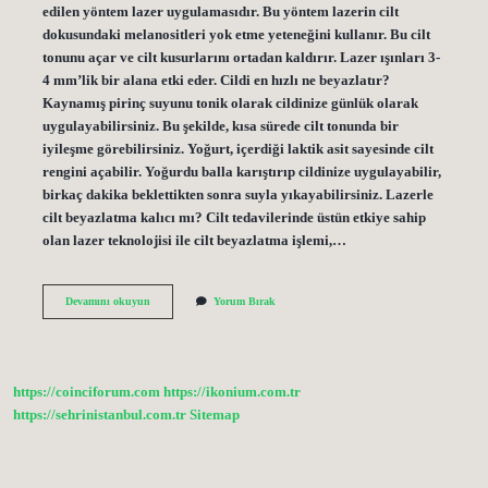
edilen yöntem lazer uygulamasıdır. Bu yöntem lazerin cilt
dokusundaki melanositleri yok etme yeteneğini kullanır. Bu cilt
tonunu açar ve cilt kusurlarını ortadan kaldırır. Lazer ışınları 3-
4 mm’lik bir alana etki eder. Cildi en hızlı ne beyazlatır?
Kaynamış pirinç suyunu tonik olarak cildinize günlük olarak
uygulayabilirsiniz. Bu şekilde, kısa sürede cilt tonunda bir
iyileşme görebilirsiniz. Yoğurt, içerdiği laktik asit sayesinde cilt
rengini açabilir. Yoğurdu balla karıştırıp cildinize uygulayabilir,
birkaç dakika beklettikten sonra suyla yıkayabilirsiniz. Lazerle
cilt beyazlatma kalıcı mı? Cilt tedavilerinde üstün etkiye sahip
olan lazer teknolojisi ile cilt beyazlatma işlemi,…
Cilt
Devamını okuyun
Yorum Bırak
Tonunu
Beyazlatmak
Mümkün
Mü
https://coinciforum.com
https://ikonium.com.tr
https://sehrinistanbul.com.tr
Sitemap