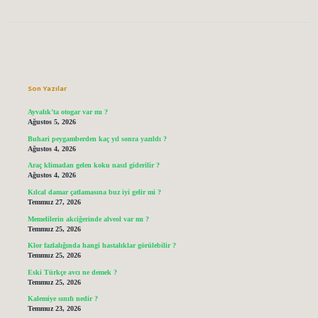
Sidebar
Son Yazılar
Ayvalık’ta otogar var mı ?
Ağustos 5, 2026
Buhari peygamberden kaç yıl sonra yazıldı ?
Ağustos 4, 2026
Araç klimadan gelen koku nasıl giderilir ?
Ağustos 4, 2026
Kılcal damar çatlamasına buz iyi gelir mi ?
Temmuz 27, 2026
Memelilerin akciğerinde alveol var mı ?
Temmuz 25, 2026
Klor fazlalığında hangi hastalıklar görülebilir ?
Temmuz 25, 2026
Eski Türkçe avcı ne demek ?
Temmuz 25, 2026
Kalemiye sınıfı nedir ?
Temmuz 23, 2026