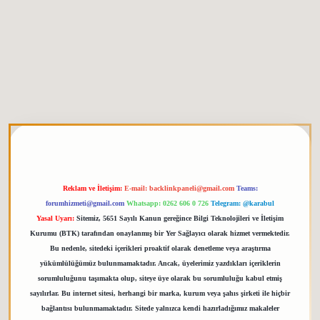
etgiris.org
Reklam ve İletişim:
E-mail:
backlinkpaneli@gmail.com
Teams:
forumhizmeti@gmail.com
Whatsapp: 0262 606 0 726
Telegram: @karabul
Yasal Uyarı:
Sitemiz, 5651 Sayılı Kanun gereğince Bilgi Teknolojileri ve İletişim
Kurumu (BTK) tarafından onaylanmış bir Yer Sağlayıcı olarak hizmet vermektedir.
Bu nedenle, sitedeki içerikleri proaktif olarak denetleme veya araştırma
yükümlülüğümüz bulunmamaktadır. Ancak, üyelerimiz yazdıkları içeriklerin
sorumluluğunu taşımakta olup, siteye üye olarak bu sorumluluğu kabul etmiş
sayılırlar. Bu internet sitesi, herhangi bir marka, kurum veya şahıs şirketi ile hiçbir
bağlantısı bulunmamaktadır. Sitede yalnızca kendi hazırladığımız makaleler