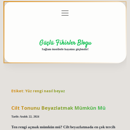
menüyü
Anasayfa
Gizlilik
Yasal
Hakkımızda
aç
Politikası
Uyarı
Güçlü Fikirler Blogu
Sağlam önerilerle hayatını güçlendir!
Etiket:
Yüz rengi nasıl beyaz
Cilt Tonunu Beyazlatmak Mümkün Mü
Tarih: Aralık 22, 2024
Ten rengi açmak mümkün mü? Cilt beyazlatmada en çok tercih