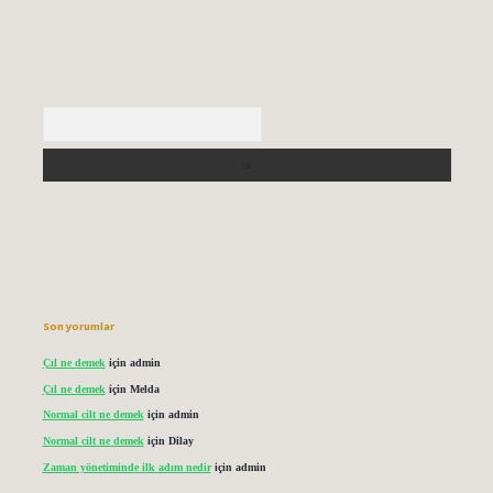
Arama
Son yorumlar
Çıl ne demek
için
admin
Çıl ne demek
için
Melda
Normal cilt ne demek
için
admin
Normal cilt ne demek
için
Dilay
Zaman yönetiminde ilk adım nedir
için
admin