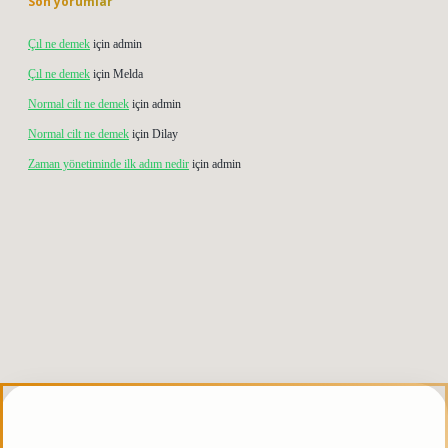
Son yorumlar
Çıl ne demek
için
admin
Çıl ne demek
için
Melda
Normal cilt ne demek
için
admin
Normal cilt ne demek
için
Dilay
Zaman yönetiminde ilk adım nedir
için
admin
betgiris.org