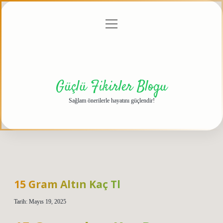
menüyü
Anasayfa
Gizlilik
Yasal
Hakkımızda
aç
Politikası
Uyarı
Güçlü Fikirler Blogu
Sağlam önerilerle hayatını güçlendir!
15 Gram Altın Kaç Tl
Tarih: Mayıs 19, 2025