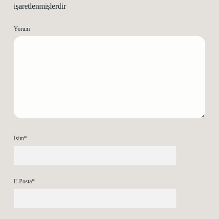
işaretlenmişlerdir
Yorum
İsim*
E-Posta*