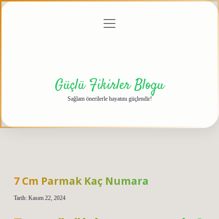
menüyü
Anasayfa
Gizlilik
Yasal
Hakkımızda
aç
Politikası
Uyarı
Güçlü Fikirler Blogu
Sağlam önerilerle hayatını güçlendir!
7 Cm Parmak Kaç Numara
Tarih: Kasım 22, 2024