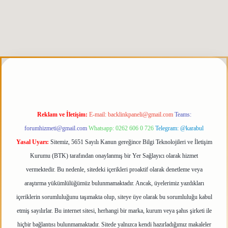
rabet giriş
elexbett.net
tulipbetgiris.org
Reklam ve İletişim:
E-mail:
backlinkpaneli@gmail.com
Teams:
forumhizmeti@gmail.com
Whatsapp: 0262 606 0 726
Telegram: @karabul
Yasal Uyarı:
Sitemiz, 5651 Sayılı Kanun gereğince Bilgi Teknolojileri ve İletişim
Kurumu (BTK) tarafından onaylanmış bir Yer Sağlayıcı olarak hizmet
vermektedir. Bu nedenle, sitedeki içerikleri proaktif olarak denetleme veya
araştırma yükümlülüğümüz bulunmamaktadır. Ancak, üyelerimiz yazdıkları
içeriklerin sorumluluğunu taşımakta olup, siteye üye olarak bu sorumluluğu kabul
etmiş sayılırlar. Bu internet sitesi, herhangi bir marka, kurum veya şahıs şirketi ile
hiçbir bağlantısı bulunmamaktadır. Sitede yalnızca kendi hazırladığımız makaleler