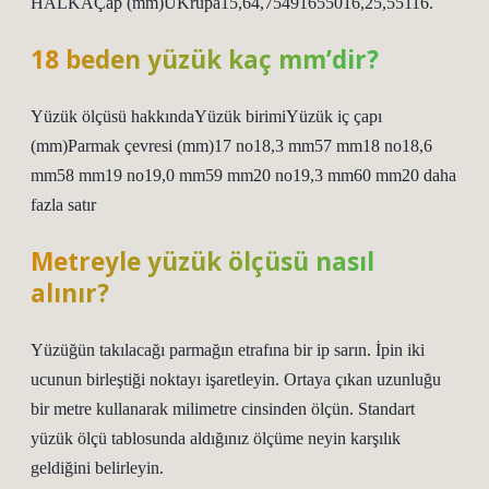
HALKAÇap (mm)UKrupa15,64,75491655016,25,55116.
18 beden yüzük kaç mm’dir?
Yüzük ölçüsü hakkındaYüzük birimiYüzük iç çapı
(mm)Parmak çevresi (mm)17 no18,3 mm57 mm18 no18,6
mm58 mm19 no19,0 mm59 mm20 no19,3 mm60 mm20 daha
fazla satır
Metreyle yüzük ölçüsü nasıl
alınır?
Yüzüğün takılacağı parmağın etrafına bir ip sarın. İpin iki
ucunun birleştiği noktayı işaretleyin. Ortaya çıkan uzunluğu
bir metre kullanarak milimetre cinsinden ölçün. Standart
yüzük ölçü tablosunda aldığınız ölçüme neyin karşılık
geldiğini belirleyin.