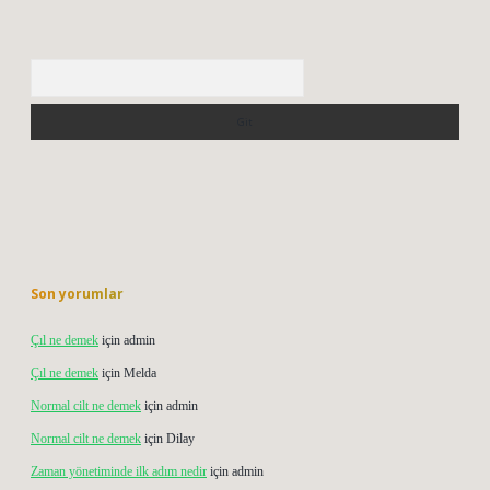
Arama
Son yorumlar
Çıl ne demek
için
admin
Çıl ne demek
için
Melda
Normal cilt ne demek
için
admin
Normal cilt ne demek
için
Dilay
Zaman yönetiminde ilk adım nedir
için
admin