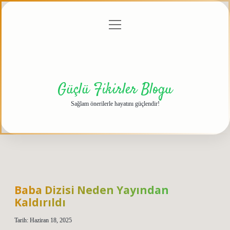
menüyü
Anasayfa
Gizlilik
Yasal
Hakkımızda
aç
Politikası
Uyarı
Güçlü Fikirler Blogu
Sağlam önerilerle hayatını güçlendir!
Baba Dizisi Neden Yayından
Kaldırıldı
Tarih: Haziran 18, 2025