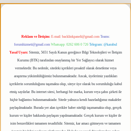
tgiris.org
Reklam ve İletişim:
E-mail:
backlinkpaneli@gmail.com
Teams:
forumhizmeti@gmail.com
Whatsapp: 0262 606 0 726
Telegram: @karabul
Yasal Uyarı:
Sitemiz, 5651 Sayılı Kanun gereğince Bilgi Teknolojileri ve İletişim
Kurumu (BTK) tarafından onaylanmış bir Yer Sağlayıcı olarak hizmet
vermektedir. Bu nedenle, sitedeki içerikleri proaktif olarak denetleme veya
araştırma yükümlülüğümüz bulunmamaktadır. Ancak, üyelerimiz yazdıkları
içeriklerin sorumluluğunu taşımakta olup, siteye üye olarak bu sorumluluğu kabul
etmiş sayılırlar. Bu internet sitesi, herhangi bir marka, kurum veya şahıs şirketi ile
hiçbir bağlantısı bulunmamaktadır. Sitede yalnızca kendi hazırladığımız makaleler
paylaşılmaktadır. Burada yer alan içerikler haber niteliği taşımamakta olup, gerçek
kurum ve kişiler hakkında paylaşım yapılmamaktadır. Gerçek kurum ve kişiler ile
isim benzerlikleri tamamen tesadüfidir. Sitemiz, kar amacı gütmeyen ve tamamen