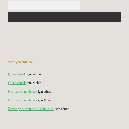
Arama
Son yorumlar
Çıl ne demek
için
admin
Çıl ne demek
için
Melda
Normal cilt ne demek
için
admin
Normal cilt ne demek
için
Dilay
Zaman yönetiminde ilk adım nedir
için
admin