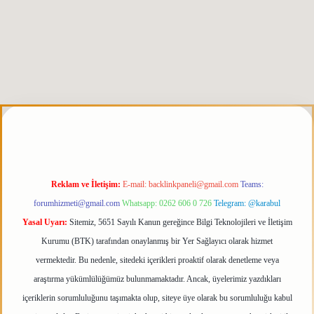
is.org
Reklam ve İletişim:
E-mail:
backlinkpaneli@gmail.com
Teams:
forumhizmeti@gmail.com
Whatsapp: 0262 606 0 726
Telegram: @karabul
Yasal Uyarı:
Sitemiz, 5651 Sayılı Kanun gereğince Bilgi Teknolojileri ve İletişim
Kurumu (BTK) tarafından onaylanmış bir Yer Sağlayıcı olarak hizmet
vermektedir. Bu nedenle, sitedeki içerikleri proaktif olarak denetleme veya
araştırma yükümlülüğümüz bulunmamaktadır. Ancak, üyelerimiz yazdıkları
içeriklerin sorumluluğunu taşımakta olup, siteye üye olarak bu sorumluluğu kabul