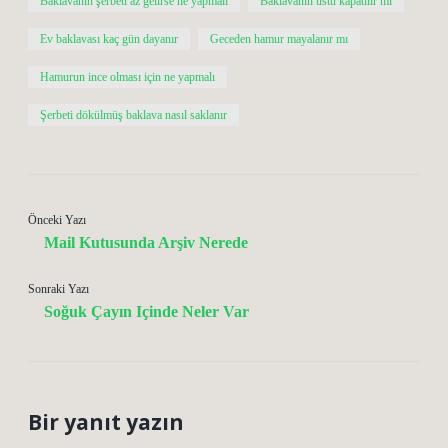
Baklavanın şerbeti az gelirse ne yapmalı
Baklavanın üstü kapatılır mı
Ev baklavası kaç gün dayanır
Geceden hamur mayalanır mı
Hamurun ince olması için ne yapmalı
Şerbeti dökülmüş baklava nasıl saklanır
Önceki Yazı
Mail Kutusunda Arşiv Nerede
Sonraki Yazı
Soğuk Çayın Içinde Neler Var
Bir yanıt yazın