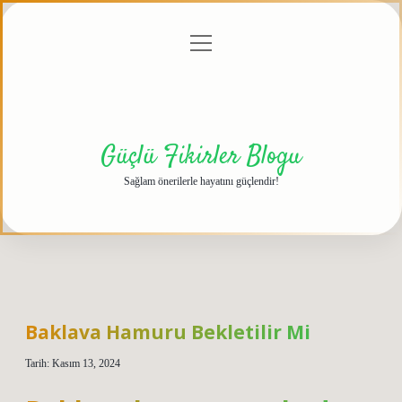
menüyü
Anasayfa
Gizlilik
Yasal
Hakkımızda
aç
Politikası
Uyarı
Güçlü Fikirler Blogu
Sağlam önerilerle hayatını güçlendir!
Baklava Hamuru Bekletilir Mi
Tarih: Kasım 13, 2024