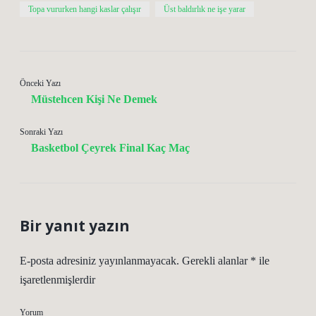
Topa vururken hangi kaslar çalışır
Üst baldırlık ne işe yarar
Önceki Yazı
Müstehcen Kişi Ne Demek
Sonraki Yazı
Basketbol Çeyrek Final Kaç Maç
Bir yanıt yazın
E-posta adresiniz yayınlanmayacak.
Gerekli alanlar
*
ile
işaretlenmişlerdir
Yorum