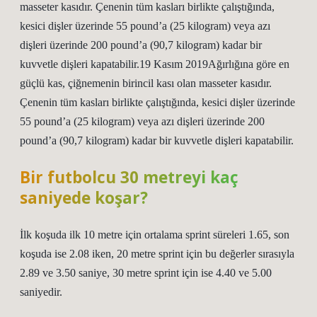
masseter kasıdır. Çenenin tüm kasları birlikte çalıştığında,
kesici dişler üzerinde 55 pound’a (25 kilogram) veya azı
dişleri üzerinde 200 pound’a (90,7 kilogram) kadar bir
kuvvetle dişleri kapatabilir.19 Kasım 2019Ağırlığına göre en
güçlü kas, çiğnemenin birincil kası olan masseter kasıdır.
Çenenin tüm kasları birlikte çalıştığında, kesici dişler üzerinde
55 pound’a (25 kilogram) veya azı dişleri üzerinde 200
pound’a (90,7 kilogram) kadar bir kuvvetle dişleri kapatabilir.
Bir futbolcu 30 metreyi kaç
saniyede koşar?
İlk koşuda ilk 10 metre için ortalama sprint süreleri 1.65, son
koşuda ise 2.08 iken, 20 metre sprint için bu değerler sırasıyla
2.89 ve 3.50 saniye, 30 metre sprint için ise 4.40 ve 5.00
saniyedir.