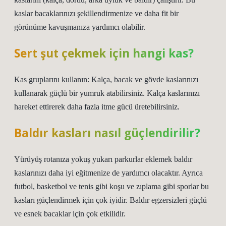
kaslar bacaklarınızı şekillendirmenize ve daha fit bir
görünüme kavuşmanıza yardımcı olabilir.
Sert şut çekmek için hangi kas?
Kas gruplarını kullanın: Kalça, bacak ve gövde kaslarınızı
kullanarak güçlü bir yumruk atabilirsiniz. Kalça kaslarınızı
hareket ettirerek daha fazla itme gücü üretebilirsiniz.
Baldır kasları nasıl güçlendirilir?
Yürüyüş rotanıza yokuş yukarı parkurlar eklemek baldır
kaslarınızı daha iyi eğitmenize de yardımcı olacaktır. Ayrıca
futbol, ​​basketbol ve tenis gibi koşu ve zıplama gibi sporlar bu
kasları güçlendirmek için çok iyidir. Baldır egzersizleri güçlü
ve esnek bacaklar için çok etkilidir.