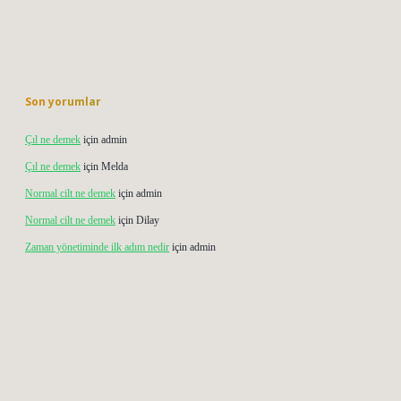
Son yorumlar
Çıl ne demek
için
admin
Çıl ne demek
için
Melda
Normal cilt ne demek
için
admin
Normal cilt ne demek
için
Dilay
Zaman yönetiminde ilk adım nedir
için
admin