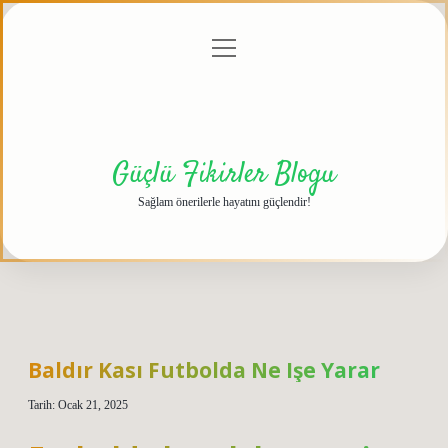
menüyü
Anasayfa
Gizlilik
Yasal
Hakkımızda
aç
Politikası
Uyarı
Güçlü Fikirler Blogu
Sağlam önerilerle hayatını güçlendir!
Baldır Kası Futbolda Ne Işe Yarar
Tarih: Ocak 21, 2025