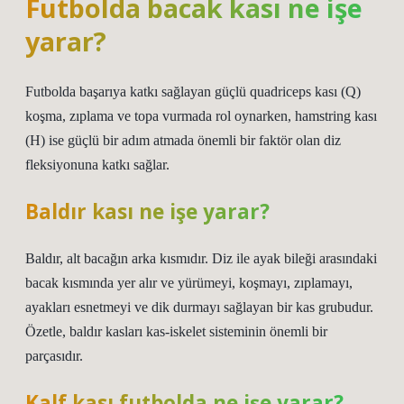
Futbolda bacak kası ne işe
yarar?
Futbolda başarıya katkı sağlayan güçlü quadriceps kası (Q)
koşma, zıplama ve topa vurmada rol oynarken, hamstring kası
(H) ise güçlü bir adım atmada önemli bir faktör olan diz
fleksiyonuna katkı sağlar.
Baldır kası ne işe yarar?
Baldır, alt bacağın arka kısmıdır. Diz ile ayak bileği arasındaki
bacak kısmında yer alır ve yürümeyi, koşmayı, zıplamayı,
ayakları esnetmeyi ve dik durmayı sağlayan bir kas grubudur.
Özetle, baldır kasları kas-iskelet sisteminin önemli bir
parçasıdır.
Kalf kası futbolda ne işe yarar?