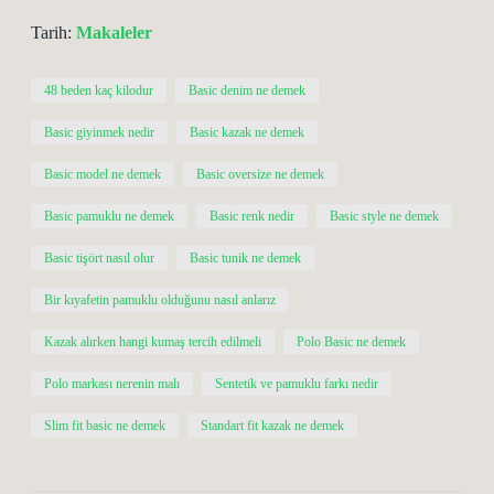
Tarih:
Makaleler
48 beden kaç kilodur
Basic denim ne demek
Basic giyinmek nedir
Basic kazak ne demek
Basic model ne demek
Basic oversize ne demek
Basic pamuklu ne demek
Basic renk nedir
Basic style ne demek
Basic tişört nasıl olur
Basic tunik ne demek
Bir kıyafetin pamuklu olduğunu nasıl anlarız
Kazak alırken hangi kumaş tercih edilmeli
Polo Basic ne demek
Polo markası nerenin malı
Sentetik ve pamuklu farkı nedir
Slim fit basic ne demek
Standart fit kazak ne demek