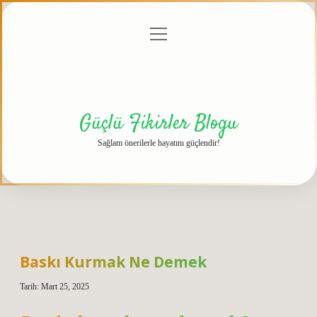
menüyü
Anasayfa
Gizlilik
Yasal
Hakkımızda
aç
Politikası
Uyarı
Güçlü Fikirler Blogu
Sağlam önerilerle hayatını güçlendir!
Baskı Kurmak Ne Demek
Tarih: Mart 25, 2025