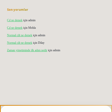
Son yorumlar
Çıl ne demek
için
admin
Çıl ne demek
için
Melda
Normal cilt ne demek
için
admin
Normal cilt ne demek
için
Dilay
Zaman yönetiminde ilk adım nedir
için
admin
is.org