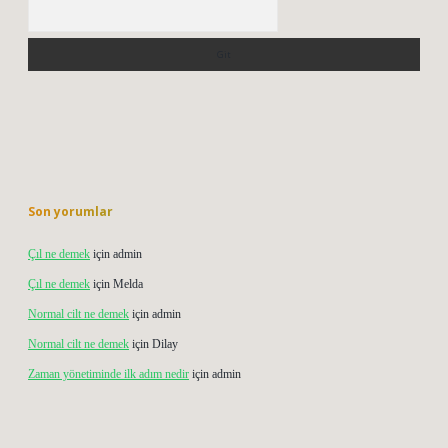
Arama
Son yorumlar
Çıl ne demek
için
admin
Çıl ne demek
için
Melda
Normal cilt ne demek
için
admin
Normal cilt ne demek
için
Dilay
Zaman yönetiminde ilk adım nedir
için
admin