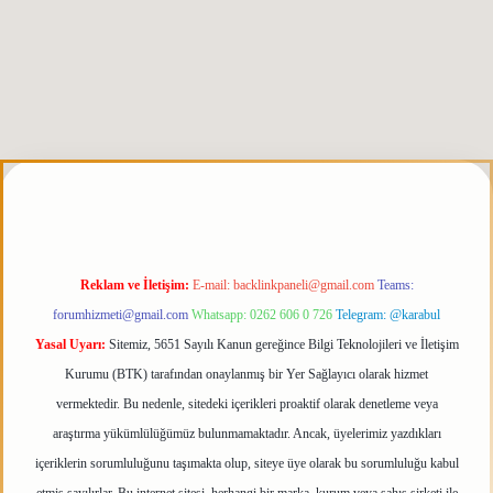
giris.org
Reklam ve İletişim:
E-mail:
backlinkpaneli@gmail.com
Teams:
forumhizmeti@gmail.com
Whatsapp: 0262 606 0 726
Telegram: @karabul
Yasal Uyarı:
Sitemiz, 5651 Sayılı Kanun gereğince Bilgi Teknolojileri ve İletişim
Kurumu (BTK) tarafından onaylanmış bir Yer Sağlayıcı olarak hizmet
vermektedir. Bu nedenle, sitedeki içerikleri proaktif olarak denetleme veya
araştırma yükümlülüğümüz bulunmamaktadır. Ancak, üyelerimiz yazdıkları
içeriklerin sorumluluğunu taşımakta olup, siteye üye olarak bu sorumluluğu kabul