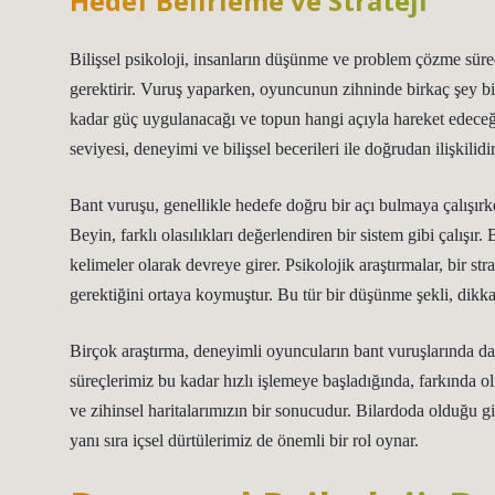
Hedef Belirleme ve Strateji
Bilişsel psikoloji, insanların düşünme ve problem çözme süreçl
gerektirir. Vuruş yaparken, oyuncunun zihninde birkaç şey bir 
kadar güç uygulanacağı ve topun hangi açıyla hareket edeceği
seviyesi, deneyimi ve bilişsel becerileri ile doğrudan ilişkilidir
Bant vuruşu, genellikle hedefe doğru bir açı bulmaya çalışırken 
Beyin, farklı olasılıkları değerlendiren bir sistem gibi çalış
kelimeler olarak devreye girer. Psikolojik araştırmalar, bir str
gerektiğini ortaya koymuştur. Bu tür bir düşünme şekli, dikkat
Birçok araştırma, deneyimli oyuncuların bant vuruşlarında daha
süreçlerimiz bu kadar hızlı işlemeye başladığında, farkında o
ve zihinsel haritalarımızın bir sonucudur. Bilardoda olduğu gib
yanı sıra içsel dürtülerimiz de önemli bir rol oynar.