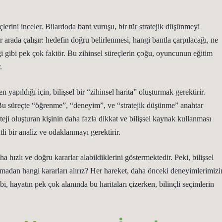
erini inceler. Bilardoda bant vuruşu, bir tür stratejik düşünmeyi
arada çalışır: hedefin doğru belirlenmesi, hangi bantla çarpılacağı, ne
 gibi pek çok faktör. Bu zihinsel süreçlerin çoğu, oyuncunun eğitim
.
yapıldığı için, bilişsel bir “zihinsel harita” oluşturmak gerektirir.
ır. Bu süreçte “öğrenme”, “deneyim”, ve “stratejik düşünme” anahtar
ateji oluşturan kişinin daha fazla dikkat ve bilişsel kaynak kullanması
li bir analiz ve odaklanmayı gerektirir.
 hızlı ve doğru kararlar alabildiklerini göstermektedir. Peki, bilişsel
lmadan hangi kararları alırız? Her hareket, daha önceki deneyimlerimizi
i, hayatın pek çok alanında bu haritaları çizerken, bilinçli seçimlerin