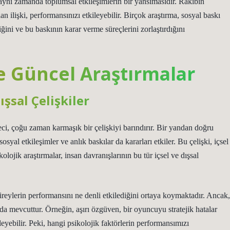
, aynı zamanda toplumsal etkileşimlerin bir yansımasıdır. Rakibin
lan ilişki, performansınızı etkileyebilir. Birçok araştırma, sosyal baskı
ğini ve bu baskının karar verme süreçlerini zorlaştırdığını
ve Güncel Araştırmalar
ışsal Çelişkiler
i, çoğu zaman karmaşık bir çelişkiyi barındırır. Bir yandan doğru
osyal etkileşimler ve anlık baskılar da kararları etkiler. Bu çelişki, içsel
olojik araştırmalar, insan davranışlarının bu tür içsel ve dışsal
bireylerin performansını ne denli etkilediğini ortaya koymaktadır. Ancak,
r da mevcuttur. Örneğin, aşırı özgüven, bir oyuncuyu stratejik hatalar
eyebilir. Peki, hangi psikolojik faktörlerin performansımızı