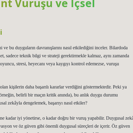
ant Vuruşu ve İçsel
i
i ve bu duyguların davranışlarını nasıl etkilediğini inceler. Bilardoda
t, sadece teknik bilgi ve strateji gerektirmekle kalmaz, aynı zamanda
oyuncu, stresi, heyecanı veya kaygıyı kontrol edemezse, vuruşu
an kişilerin daha başarılı kararlar verdiğini göstermektedir. Peki ya
(örneğin, belirli bir maçın kritik anında), bu anlık duygu durumu
gusal zekâyla dengelemek, başarıyı nasıl etkiler?
e kadar iyi yönetirse, o kadar doğru bir vuruş yapabilir. Duygusal zek
vasyon ve öz güven gibi önemli duygusal süreçleri de içerir. Öz güven