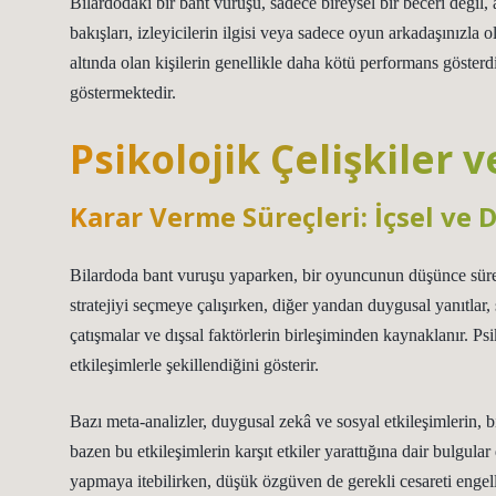
Bilardodaki bir bant vuruşu, sadece bireysel bir beceri değil
bakışları, izleyicilerin ilgisi veya sadece oyun arkadaşınızla o
altında olan kişilerin genellikle daha kötü performans gösterdi
göstermektedir.
Psikolojik Çelişkiler 
Karar Verme Süreçleri: İçsel ve D
Bilardoda bant vuruşu yaparken, bir oyuncunun düşünce sürec
stratejiyi seçmeye çalışırken, diğer yandan duygusal yanıtlar, s
çatışmalar ve dışsal faktörlerin birleşiminden kaynaklanır. Psik
etkileşimlerle şekillendiğini gösterir.
Bazı meta-analizler, duygusal zekâ ve sosyal etkileşimlerin, 
bazen bu etkileşimlerin karşıt etkiler yarattığına dair bulgula
yapmaya itebilirken, düşük özgüven de gerekli cesareti engell