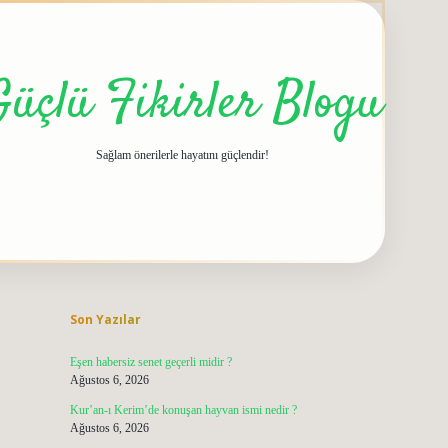
Güçlü Fikirler Blogu
Sağlam önerilerle hayatını güçlendir!
Sidebar
grandoperabet giriş
elex
Son Yazılar
Eşen habersiz senet geçerli midir ?
Ağustos 6, 2026
Kur’an-ı Kerim’de konuşan hayvan ismi nedir ?
Ağustos 6, 2026