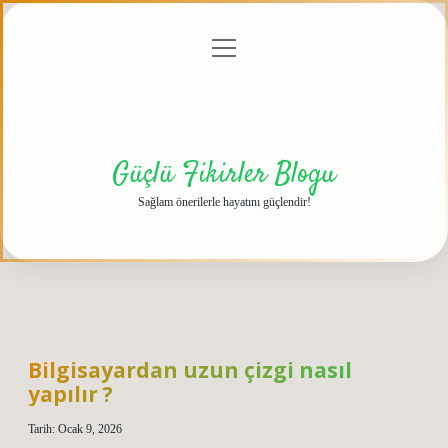
menüyü
Anasayfa
Gizlilik
Yasal
Hakkımızda
aç
Politikası
Uyarı
Güçlü Fikirler Blogu
Sağlam önerilerle hayatını güçlendir!
Bilgisayardan uzun çizgi nasıl
yapılır ?
Tarih: Ocak 9, 2026