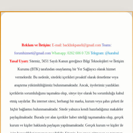
erabet giriş
elexbett.net
tulipbetgiris.org
Reklam ve İletişim:
E-mail:
backlinkpaneli@gmail.com
Teams:
forumhizmeti@gmail.com
Whatsapp: 0262 606 0 726
Telegram: @karabul
Yasal Uyarı:
Sitemiz, 5651 Sayılı Kanun gereğince Bilgi Teknolojileri ve İletişim
Kurumu (BTK) tarafından onaylanmış bir Yer Sağlayıcı olarak hizmet
vermektedir. Bu nedenle, sitedeki içerikleri proaktif olarak denetleme veya
araştırma yükümlülüğümüz bulunmamaktadır. Ancak, üyelerimiz yazdıkları
içeriklerin sorumluluğunu taşımakta olup, siteye üye olarak bu sorumluluğu kabul
etmiş sayılırlar. Bu internet sitesi, herhangi bir marka, kurum veya şahıs şirketi ile
hiçbir bağlantısı bulunmamaktadır. Sitede yalnızca kendi hazırladığımız makaleler
paylaşılmaktadır. Burada yer alan içerikler haber niteliği taşımamakta olup, gerçek
kurum ve kişiler hakkında paylaşım yapılmamaktadır. Gerçek kurum ve kişiler ile