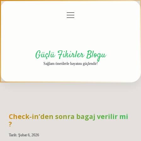
menüyü
Anasayfa
Gizlilik
Yasal
Hakkımızda
aç
Politikası
Uyarı
Güçlü Fikirler Blogu
Sağlam önerilerle hayatını güçlendir!
Check-in’den sonra bagaj verilir mi
?
Tarih: Şubat 6, 2026