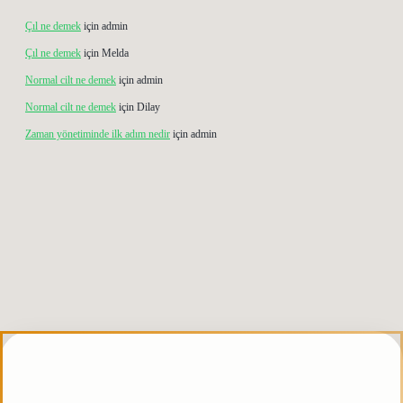
Çıl ne demek
için
admin
Çıl ne demek
için
Melda
Normal cilt ne demek
için
admin
Normal cilt ne demek
için
Dilay
Zaman yönetiminde ilk adım nedir
için
admin
xbett.net
tulipbetgiris.org