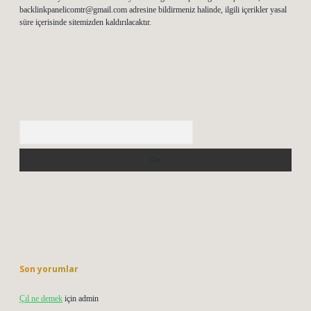
backlinkpanelicomtr@gmail.com
adresine bildirmeniz halinde, ilgili içerikler yasal
süre içerisinde sitemizden kaldırılacaktır.
Arama
Son yorumlar
Çıl ne demek
için
admin