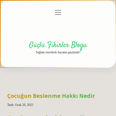
menüyü
Anasayfa
Gizlilik
Yasal
Hakkımızda
aç
Politikası
Uyarı
Güçlü Fikirler Blogu
Sağlam önerilerle hayatını güçlendir!
Çocuğun Beslenme Hakkı Nedir
Tarih: Ocak 20, 2025