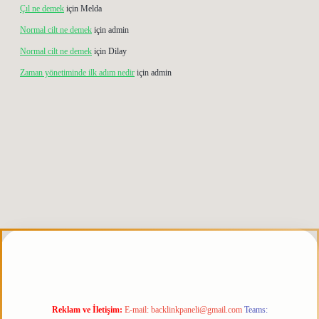
Çıl ne demek
için
Melda
Normal cilt ne demek
için
admin
Normal cilt ne demek
için
Dilay
Zaman yönetiminde ilk adım nedir
için
admin
s.org
Reklam ve İletişim:
E-mail:
backlinkpaneli@gmail.com
Teams: