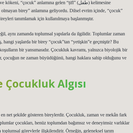
“çocuk” anlamına gelen “ṭifl” (طفل) kelimesine
 olmayan birey” anlamına geliyordu. Dilsel evrim içinde, “çocuk”
ireyleri tanımlamak için kullanılmaya başlanmıştır.
ğil, aynı zamanda toplumsal yapılarla da ilgilidir. Toplumlar zaman
iş, hangi yaşlarda bir birey “çocuk”tan “yetişkin”e geçmiştir? Bu
oşulların bir yansımasıdır. Çocukluk kavramı, yalnızca biyolojik bir
lar, çocuğun ne zaman büyüdüğünü, hangi haklara sahip olduğunu ve
 Çocukluk Algısı
i en net şekilde gösteren bireylerdir. Çocukluk, zaman ve mekân fark
toplumlar çocukları, henüz toplumdan bağımsız ve deneyimsiz varlıklar
toplumsal görevlerle ilişkilendirir. Örneğin, geleneksel tarım