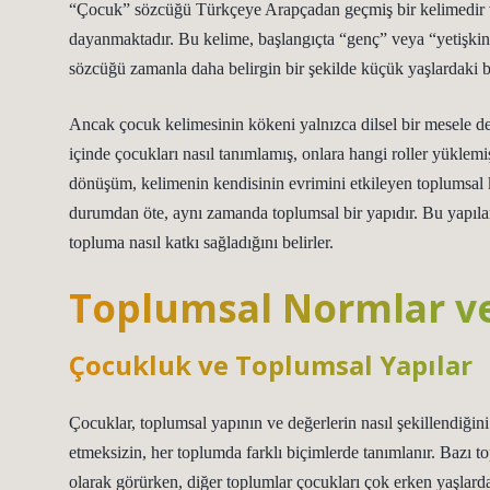
“Çocuk” sözcüğü Türkçeye Arapçadan geçmiş bir kelimedir ve kökeni, 
dayanmaktadır. Bu kelime, başlangıçta “genç” veya “yetişkin
sözcüğü zamanla daha belirgin bir şekilde küçük yaşlardaki b
Ancak çocuk kelimesinin kökeni yalnızca dilsel bir mesele de
içinde çocukları nasıl tanımlamış, onlara hangi roller yüklem
dönüşüm, kelimenin kendisinin evrimini etkileyen toplumsal k
durumdan öte, aynı zamanda toplumsal bir yapıdır. Bu yapı
topluma nasıl katkı sağladığını belirler.
Toplumsal Normlar ve
Çocukluk ve Toplumsal Yapılar
Çocuklar, toplumsal yapının ve değerlerin nasıl şekillendiğin
etmeksizin, her toplumda farklı biçimlerde tanımlanır. Bazı 
olarak görürken, diğer toplumlar çocukları çok erken yaşlarda 