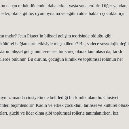
r, bu da çocukluk dönemini daha erken yaşta sona erdirir. Diğer yandan,
eder; okula gitme, oyun oynama ve eğitim alma hakları çocuklar için
at mıdır? Jean Piaget’in bilişsel gelişim teorisinde olduğu gibi,
kültürel bağlamların etkisiyle mi şekillenir? Bu, sadece sosyolojik değil
arın bilişsel gelişimini evrensel bir süreç olarak tanımlasa da, farklı
entilerde bulunur. Bu durum, çocuğun kimlik ve toplumsal rolünün her
aynı zamanda cinsiyetin de belirlediği bir kimlik alanıdır. Cinsiyet
tileri biçimlendirir. Kadın ve erkek çocukları, tarihsel ve kültürel olara
kları, güçlü ve lider olma gibi toplumsal rollerle tanımlanırken, kız