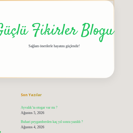
Güçlü Fikirler Blogu
Sağlam önerilerle hayatını güçlendir!
Sidebar
grandoperabet giriş
elexbett.net
tulipbetgiris.
Son Yazılar
Ayvalık’ta otogar var mı ?
Ağustos 5, 2026
Buhari peygamberden kaç yıl sonra yazıldı ?
Ağustos 4, 2026