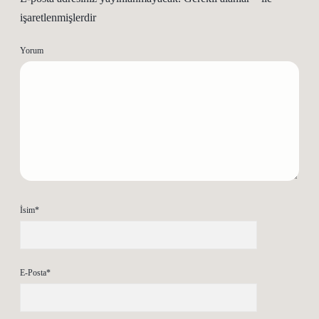
işaretlenmişlerdir
Yorum
İsim*
E-Posta*