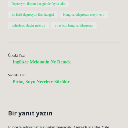
Depresyon ilaçları kaç günde fayda eder
En hafif depresyon ilacı hangisi
Hangi antidepresan enerji verir
Rahatlatıcı ilaçlar nelerdir
Stres için hangi antidepresan
Önceki Yazı
Ingilizce Melatonin Ne Demek
Sonraki Yazı
Pirinç Suyu Nerelere Sürülür
Bir yanıt yazın
E-posta adresiniz yayınlanmayacak.
Gerekli alanlar
*
ile