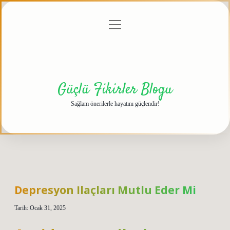
menüyü
Anasayfa
Gizlilik
Yasal
Hakkımızda
aç
Politikası
Uyarı
Güçlü Fikirler Blogu
Sağlam önerilerle hayatını güçlendir!
Depresyon Ilaçları Mutlu Eder Mi
Tarih: Ocak 31, 2025