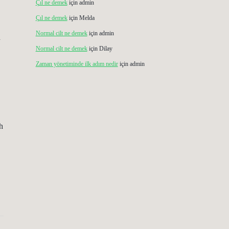
Çıl ne demek
için
admin
Çıl ne demek
için
Melda
Normal cilt ne demek
için
admin
n
Normal cilt ne demek
için
Dilay
Zaman yönetiminde ilk adım nedir
için
admin
h