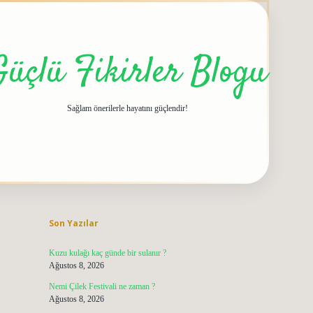
Güçlü Fikirler Blogu
Sağlam önerilerle hayatını güçlendir!
Sidebar
grandoperabet giriş
elexbett.net
tulipbetgir
Son Yazılar
Kuzu kulağı kaç günde bir sulanır ?
Ağustos 8, 2026
Nemi Çilek Festivali ne zaman ?
Ağustos 8, 2026