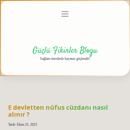
menüyü
Anasayfa
Gizlilik
Yasal
Hakkımızda
aç
Politikası
Uyarı
Güçlü Fikirler Blogu
Sağlam önerilerle hayatını güçlendir!
E devletten nüfus cüzdanı nasıl
alınır ?
Tarih: Ekim 25, 2025