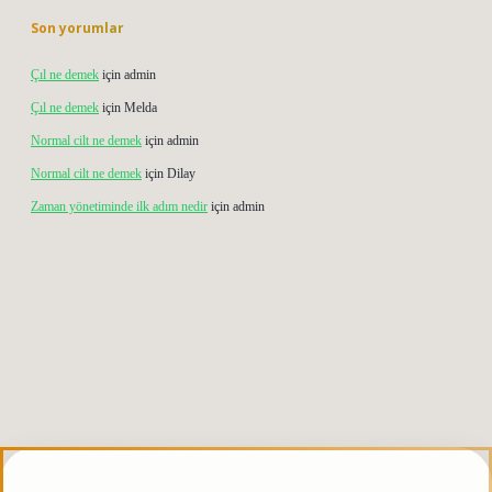
Son yorumlar
Çıl ne demek
için
admin
Çıl ne demek
için
Melda
Normal cilt ne demek
için
admin
Normal cilt ne demek
için
Dilay
Zaman yönetiminde ilk adım nedir
için
admin
s.org