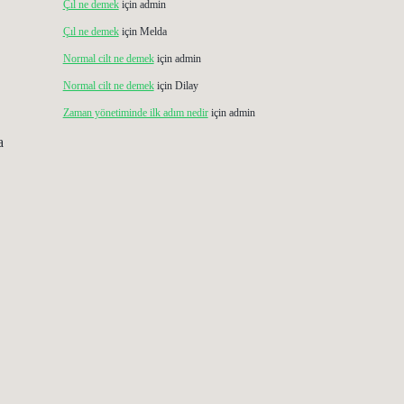
Çıl ne demek
için
admin
Çıl ne demek
için
Melda
Normal cilt ne demek
için
admin
Normal cilt ne demek
için
Dilay
Zaman yönetiminde ilk adım nedir
için
admin
a