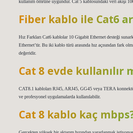
kullanım ömrüne uygundur. Cat 5 kablosundaki veri akışı 10
Fiber kablo ile Cat6 a
Hız Farkları Cat6 kablolar 10 Gigabit Ethernet desteği sunar
Ethernet’tir. Bu iki kablo türü arasında hız açısından fark o
değeridir.
Cat 8 evde kullanılır 
CAT8.1 kabloları RJ45, ARJ45, GG45 veya TERA konnektörleri
ve profesyonel uygulamalarda kullanılabilir.
Cat 8 kablo kaç mbps
Gerçekten yüksek bir aktarım hızından yararlanmak istiyors