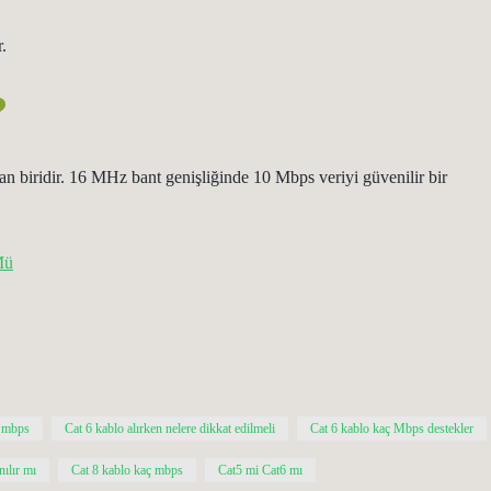
.
?
n biridir. 16 MHz bant genişliğinde 10 Mbps veriyi güvenilir bir
Mü
ç mbps
Cat 6 kablo alırken nelere dikkat edilmeli
Cat 6 kablo kaç Mbps destekler
nılır mı
Cat 8 kablo kaç mbps
Cat5 mi Cat6 mı