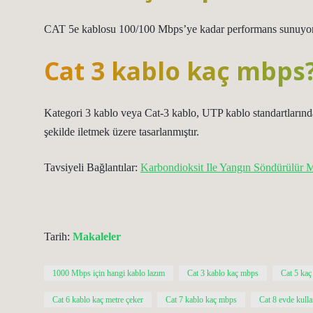
CAT 5e kablosu 100/100 Mbps’ye kadar performans sunuyor
Cat 3 kablo kaç mbps
Kategori 3 kablo veya Cat-3 kablo, UTP kablo standartlarında
şekilde iletmek üzere tasarlanmıştır.
Tavsiyeli Bağlantılar:
Karbondioksit Ile Yangın Söndürülür 
Tarih:
Makaleler
1000 Mbps için hangi kablo lazım
Cat 3 kablo kaç mbps
Cat 5 ka
Cat 6 kablo kaç metre çeker
Cat 7 kablo kaç mbps
Cat 8 evde kulla