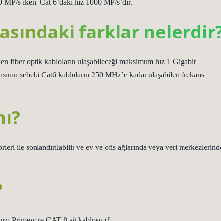
0 MP/s iken, Cat 6’daki hız 1000 MP/s’dir.
rasındaki farklar nelerdir
ken fiber optik kabloların ulaşabileceği maksimum hız 1 Gigabit
lmasının sebebi Cat6 kabloların 250 MHz’e kadar ulaşabilen frekans
mı?
 ile sonlandırılabilir ve ev ve ofis ağlarında veya veri merkezlerind
?
anız: Primewire CAT 8 ağ kablosu (8.