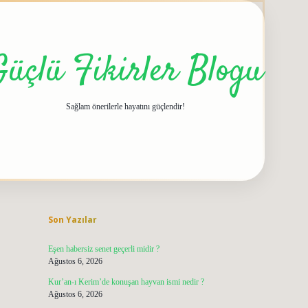
Güçlü Fikirler Blogu
Sağlam önerilerle hayatını güçlendir!
Sidebar
grandoperabet giriş
elexbett.net
tulipbetgiris
Son Yazılar
Eşen habersiz senet geçerli midir ?
Ağustos 6, 2026
Kur’an-ı Kerim’de konuşan hayvan ismi nedir ?
Ağustos 6, 2026